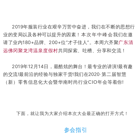
2019年服装行业在艰辛万苦中奋进，我们在不断的思想行
业的变局以及各种可以提升的因素
我们在邀
！本次年中峰会
请了业内180+品牌、200+位“才子佳人”。本周六齐聚
广东清
共同探索、吐槽、分享和交流！
远佛冈聚龙湾温泉度假村
2019年12月14日，最酷炫的舞台！最专业的讲演!最有趣
的交流!最前沿的经验与独家干货!我们在
2020·第二届智慧
等着你!
（新）零售信息化大会暨华南时尚行业CIO年会
下面，就让我为大家介绍本次大会最正确的打开方式！
参会指引