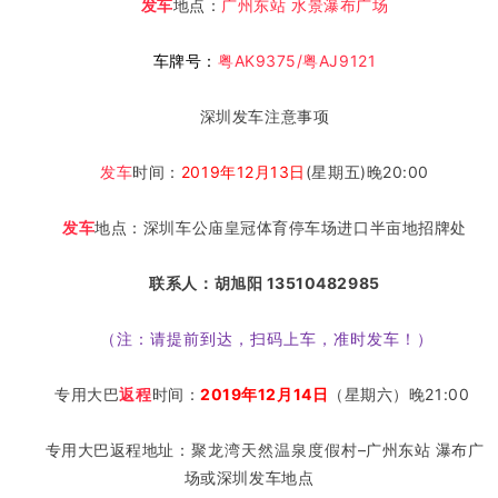
发车
地点：
广州东站 水景瀑布广场
车牌号：
粤AK9375/粤AJ9121
深圳发车注意事项
发车
时间：
2019年
12月13日
(星期五)晚20:00
发车
地点
：深圳车公庙皇冠体育停车场进口半亩地招牌处
联系人：胡旭阳 13510482985
（
注：
请提前到达，扫码上车
，
准时发车
！
）
专用大巴
返程
时间：
2019年
12月14日
（星期六）晚21:00
专用大巴返程地址：
聚龙湾天然温泉度假村
–广州东站 瀑布广
场或深圳发车地点