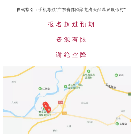
自驾指引：手机导航“广东省佛冈
聚龙湾天然温泉度假村
”
报 名 超 过 预 期
资 源 有 限
谢 绝 空 降