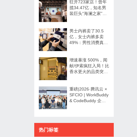
狂开723家店！曾年
揽34.47亿，知名男
装巨头“海澜之家”帮
大牌卖尾货低调发财
男士内裤卖了30.5
亿，女士内裤多卖
49%：男性消费真的
不如狗吗？
增速暴涨 500%，闻
献/伊索疯狂入局！比
香水更火的品类突然
爆发了？
重磅|2026·腾讯云 ×
SFCIO | WorkBuddy
& CodeBuddy 企业
数字化专场沙龙圆满
举办！
热门标签