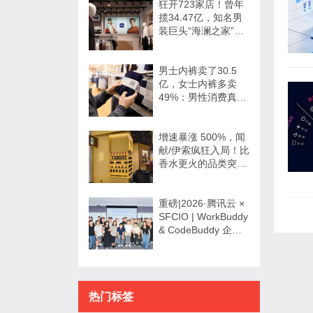
狂开723家店！曾年
揽34.47亿，知名男
装巨头“海澜之家”帮
大牌卖尾货低调发财
男士内裤卖了30.5
亿，女士内裤多卖
49%：男性消费真的
不如狗吗？
增速暴涨 500%，闻
献/伊索疯狂入局！比
香水更火的品类突然
爆发了？
重磅|2026·腾讯云 ×
SFCIO | WorkBuddy
& CodeBuddy 企业
数字化专场沙龙圆满
举办！
热门标签