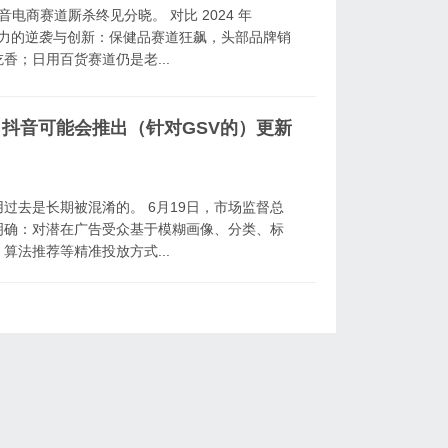
，抖音电商赛道厮杀终见分晓。 对比 2024 年
新势力的逆袭与创新：保健品赛道狂飙，头部品牌销
；日用百货赛道仍是老...
，抖音可能会推出（针对GSV的）更新
过去是长期被混淆的。 6月19日，市场监督总
明确：对潜在广告受众基于模糊画像、分类、标
法推荐等精准投放方式...