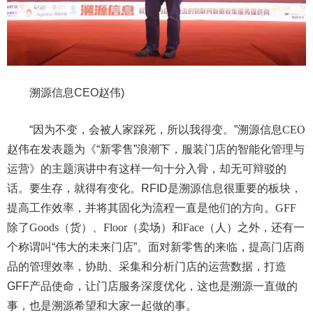
溯源信息CEO赵伟
)
“因为不变，会被人家踩死，所以我得变。”溯源信息
CEO
赵伟在
发表题为
《“新零售”浪潮下，服装门店的智能化管理与
运营》
的主题演讲
中有这样一句十分入骨，却无可辩驳的
话。要生存，就得有变化。RFID是溯源信息很重要的板块，
提高工作效率，并将其固化为流程一直是他们的方向。
GFF
除了
Goods
（货）、
Floor
（卖场）和
Face
（人）之外，还有一
个称谓叫“伟大的未来门店”
。
面对新零售的来临，提高门店商
品的管理效率
，
协助、采集和分析门店的运营数据
，
打造
GFF产品使命，让门店服务深度优化，这也是溯源一直做的
事，也是溯源希望和大家一起做的事。