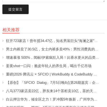
提交留言
相关推荐
狂开723家店！曾年揽34.47亿，知名男装巨头“海澜之家”帮大牌卖尾货低调发财
男士内裤卖了30.5亿，女士内裤多卖49%：男性消费真的不如狗吗？
增速暴涨 500%，闻献/伊索疯狂入局！比香水更火的品类突然爆发了？
姜黄shot一口闷：脆皮年轻人的养生局，喝出千亿市场
重磅|2026·腾讯云 × SFCIO | WorkBuddy & CodeBuddy 企业数字化专场沙龙圆满举办！
【原创】「SFCIO Dialog」7月5日晚8点第26期嘉宾：企业AI顾问桂益龙老师分享《AI场景实战分享》
八马3773家店卖22亿，胖东来14个茶柜卖10亿，茶的天变了
白云押注华为，倾全区之力！罗冲围5年焕新，广州华为二期这回稳了？