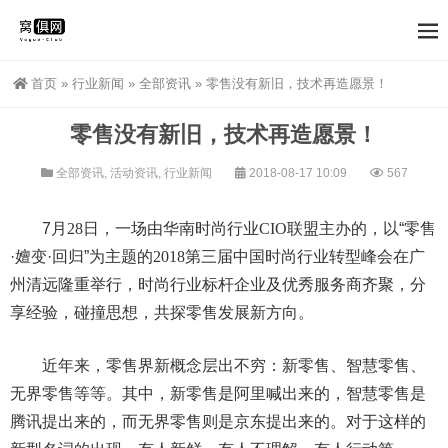
首页
»
行业新闻
»
全部资讯
»
零售没有新旧，技术再造愿景！
零售没有新旧，技术再造愿景！
全部资讯
,
活动资讯
,
行业新闻
2018-08-17 10:09
567
7月
28
日，一场由华南时尚行业
CIO
联盟主办的，以“零售
·嬗变·回归”为主题的
2018
第三届中国时尚行业转型峰会在广
州清远隆重举行，时尚行业标杆企业及优秀服务商齐聚，分
享经验，碰撞思想，共探零售发展新方向。
近年来，零售界新概念层出不穷：新零售、智慧零售、
无界零售等等。其中，新零售是阿里喊出来的，智慧零售是
腾讯提出来的，而无界零售则是京东提出来的。对于这样的