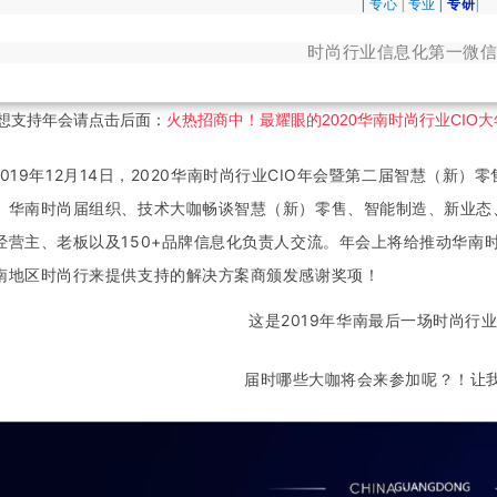
|
专心
|
专业
|
专研
|
时尚行业信息化第一微
想支持年会请点击后面：
火热招商中！最耀眼的2020华南时尚行业CIO
19年12月14日，2020华南时尚行业CIO年会暨第二届智慧
（新）零
、华南时尚届组织、技术大咖畅谈智慧（新）零售、智能制造、新业态
经营主、老板以及150+品牌信息化负责人交流。年会上将给
推动华南
南地区时尚行来提供支持的解决方案商颁发感谢奖项！
这是2019年华南最后一场时尚行
届时哪些大咖将会来参加呢？！让