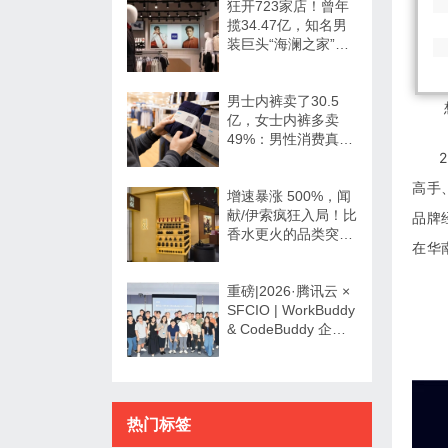
狂开723家店！曾年
揽34.47亿，知名男
装巨头“海澜之家”帮
大牌卖尾货低调发财
男士内裤卖了30.5
亿，女士内裤多卖
49%：男性消费真的
20
不如狗吗？
高手
增速暴涨 500%，闻
献/伊索疯狂入局！比
品牌
香水更火的品类突然
在华
爆发了？
重磅|2026·腾讯云 ×
SFCIO | WorkBuddy
& CodeBuddy 企业
数字化专场沙龙圆满
举办！
热门标签