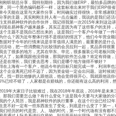
刚刚听胡总分享，我特别期待，因为我们做ERP，最怕多品牌
牌，同一个黑色编码都不一样，这套标准出来对于我们ERP很省
幸今天能在这里与大家作分享，时间确实过得很快，非常感谢联
分享的主题，其实刚刚主持人有一点点偏差，我说的是我们还活
往支持易神软件的合作伙伴，我记得我第一次2015年来到这边
到现在易神客户越来越多，其实正是因为有了这些客户的支持，
这个主题不是我自己想出来的，这是我们一个客户今年做了一件
为什么？因为近年整体行情不是很好的情况下，他们今年营业额还
数据对于今年的行情来说是非常值得人满意的，最重要的是什么
织活动，把一些消费能力比较强的会员拉到一起，奖品弄得很重
我去了很多的地方，尤其在华东、华北，很多服装公司老板问我
对人了，如果我跟他没得做，那我的软件怎么做？肯定有得做，
还是在增长，我们要去思考，我们是哪个地方做得不够好？
得在上海有一个客户，他说今年的目标只能完成一半，利润率也
这个企业离死已经不远了，因为资金链一定会出问题。这时候就
式，找一群比他惨的人跟他说，他会觉得很开心。我就跟他说你
5%已经不错了，人家都是在赔钱的，你还能有这么高的利润，
。
2019年大家日子比较难过，我在2018年年底说，2018年是未来
。那我们需要怎么做？有什么变化？这是我今天要与大家做的分
我的个人简历，我是易神软件的执行董事，在这个行业已经12年
生意不好一定有一些东西发生了变化，到底是什么变了？第一，
我们经历的时代是货、人、场的时代，第一个时代场有没有都不
易是通过人际关系进行交易的。到后面开始出现场，因为工业时