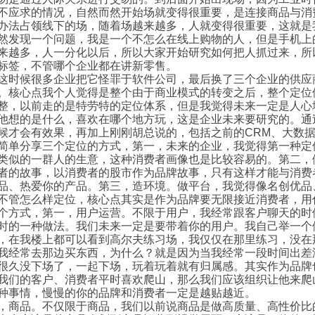
不应求的情况，自然而然开始场就变得很重要，是连接商品与消
办法占领线下的场，随着场越来越多，人就变得很重要，这就是
然发现一个问题，我是一个不怎么在线上购物的人，但是手机上的
来越多，人一分化以后，所以大家开始研究如何把人抓过来，所
标签，不管哪个企业都在讲新零售。
这时候很多企业把它怪罪于软件公司，最后换了三个企业的供应
。核心点我个人觉得是整个由于商业模式的转变之后，整个定位
整，以前走的是特劳特的定位体系，但是我觉得未来一定是人心
他想的是什么，喜欢在哪个地方玩，这是企业未来要研究的。通
候才会有效果，再加上刚刚胡总说的，包括之前的CRM、大数
简单分享三个定位的方式，第一，未来的企业，我觉得第一种定
类似的一群人的生意，这种消费者画像也是比较容易的。第二，
者的故事，以消费者的股市作为品牌故事，只有这样才能与消费
品、热爱你的产品。第三，造环境。做平台，我觉得像名创优品
不管怎么样定位，核心点其实是作为品牌要无限接近消费者，用
个方式，第一，用户运营。不限于用户，我经常跟客户聊天的时候
时的一种做法。我们未来一定是要带着你的用户。我自己举一个
，在我楼上都可以看到高尔夫练习场，我仅仅在那里练习，没在
我经常去那边买东西，为什么？就是因为当我经常一段时间出差
很久没下场了，一起下场，玩着玩着就有归属感。其实作为品牌
我们的客户、消费者平时喜欢爬山，那么我们应该组织让他来爬
种事情，慢慢的你的品牌和消费者一定是越贴越近。
，商品。不仅限于商品，我们以前说商品是做高质量、高性价比