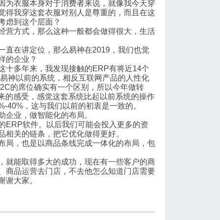
因为衣服本身对于消费者来说，就像我今天穿
觉得我穿这套衣服对别人是尊重的，而且在这
考虑到这个层面？
经营方式，那么这种一般都会做得很大，生活
直在讲定位，那么易神在2019，我们也觉
样的企业？
十多年来，我发现接触的ERP有将近14个
括易神以前的系统，相反互联网产品的人性化
2C的席位确实有一个区别，所以今年做转
下来的感受，感觉这套系统比起以前系统的操作
0%-40%，这与我们以前的初衷是一致的。
助企业，做智能化的布局。
的ERP软件。以后我们可能会投入更多的资
品相关的链条，把它优化做得更好。
布局，也是以商品条线完成一体化的布局，包
，就能取得多大的成功，现在有一些客户的商
、商品运营去门店，不去他怎么知道门店需要
谢谢大家。