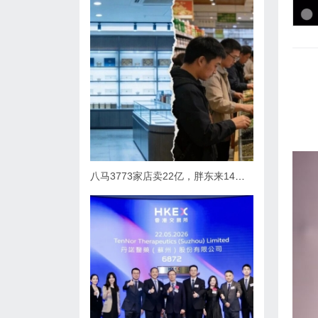
八马3773家店卖22亿，胖东来14个茶柜卖10亿，茶的天变了