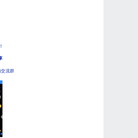
！
享
咖交流群