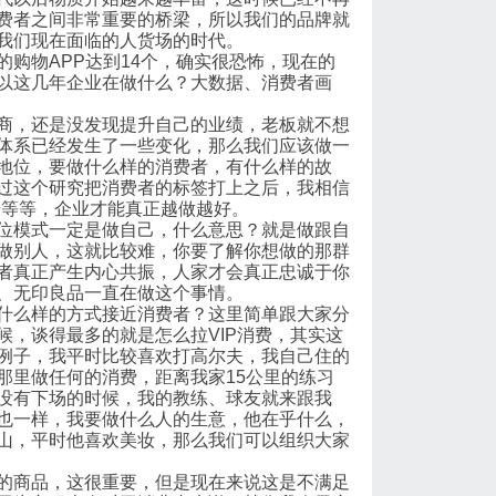
费者之间非常重要的桥梁，所以我们的品牌就
我们现在面临的人货场的时代。
购物APP达到14个，确实很恐怖，现在的
以这几年企业在做什么？大数据、消费者画
商，还是没发现提升自己的业绩，老板就不想
体系已经发生了一些变化，那么我们应该做一
地位，要做什么样的消费者，有什么样的故
过这个研究把消费者的标签打上之后，我相信
据等等，企业才能真正越做越好。
位模式一定是做自己，什么意思？就是做跟自
做别人，这就比较难，你要了解你想做的那群
者真正产生内心共振，人家才会真正忠诚于你
、无印良品一直在做这个事情。
什么样的方式接近消费者？这里简单跟大家分
，谈得最多的就是怎么拉VIP消费，其实这
例子，我平时比较喜欢打高尔夫，我自己住的
那里做任何的消费，距离我家15公里的练习
没有下场的时候，我的教练、球友就来跟我
也一样，我要做什么人的生意，他在乎什么，
山，平时他喜欢美妆，那么我们可以组织大家
的商品，这很重要，但是现在来说这是不满足