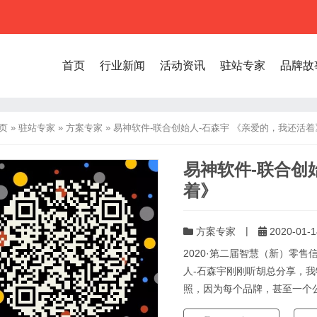
首页
行业新闻
活动资讯
驻站专家
品牌故
页
»
驻站专家
»
方案专家
»
易神软件-联合创始人-石森宇 《亲爱的，我还活着
易神软件-联合创
着》
|
方案专家
2020-01-1
2020·第二届智慧（新）零售
人-石森宇刚刚听胡总分享，我
照，因为每个品牌，甚至一个公