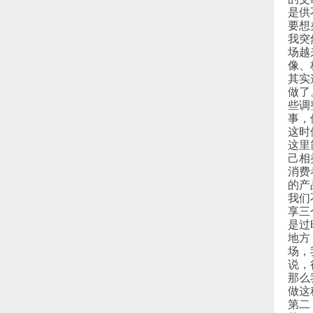
是供
要想
我突
场越
像、
其实
做了
些调
事，
这时
这里
己相
消费
的产
我们
享三
是过
地方
场，
说，
那么
做这
第二