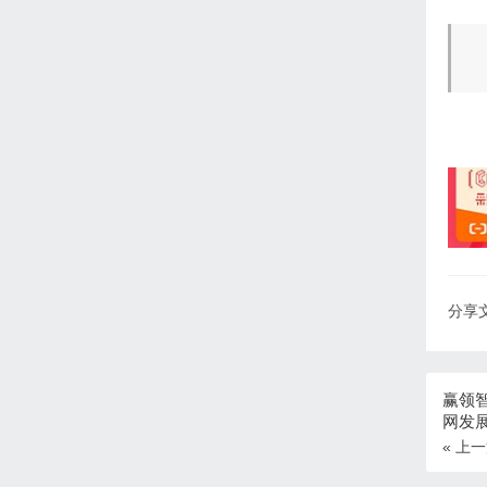
分享文
赢领
网发
« 上