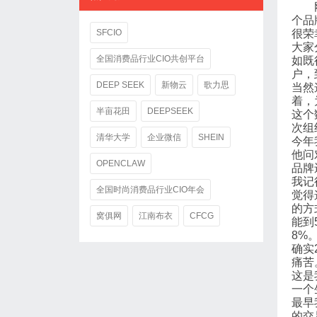
个品
SFCIO
很荣
大家
全国消费品行业CIO共创平台
如既
户，
DEEP SEEK
新物云
歌力思
当然
着，
半亩花田
DEEPSEEK
这个
次组
清华大学
企业微信
SHEIN
今年
他问
OPENCLAW
品牌
我记
全国时尚消费品行业CIO年会
觉得
的方
窝俱网
江南布衣
CFCG
能到
8%
确实
痛苦
这是
一个
最早
的交