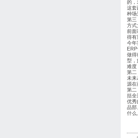
的，
这套
种场
第三
方式
前面
得有
今年
ER
做得
型，
难度
第二
未来
源在
第二
括全
优秀
品部
什么