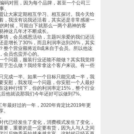
的编码对照，因为每个品牌，甚至一个公司三
事。
盟让大家定期相互学习、相互探讨。我今天给
着，我没有说我还活着，其实还是非常感谢一
讲的时候，可能台下就那么一两个易神的客
易神这几年才不断成长。
事情，会员感恩活动，主题叫亲爱的我们还活
是增长了30%，而且利润率达到26%，其实
？整个营业额将近8成来自于会员。所以他这
，会员也蛮开心的。
一个问题，服装行业还能不能做？其实我觉得
至于怎么做？我经常拿这个客户来说。有一些
只完成一半。如果一个目标只能完成一半，我
要安慰，我发现一个问题，你安慰一个人最好
在这种行情下，你的利润率定15%，整个行业
然后他就说那我们今年还好可以做到7%、
三年最好过的一年，2020年肯定比2019年更
享。
。
时代已经发生了变化，消费模式发生了变化，
重要，重要的是一定要有货，因为人与人之间
代以后物质开始越来越丰富，这时候已经不再