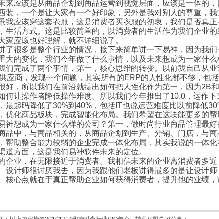
未来应该是从商品企划到商品运营到视觉层面，应该是一体的，
西装，一个是让大家有一个好印象，另外是我对别人的尊重，我
景我应该穿这套衣服，这是消费者买衣服的初衷，我们是否真正
，生活方式。这是比较简单的，以消费者的生活作为我们企业的
大家应该也好理解，就不详细说了。
讲了很多是整个行业的情况，接下来简单讲一下易神，因为我们一
重大的变化，我们今年做了什么事情，以及未来想成为一家什么
我们完成了两个事情，第一，核心思维的转变。以前我自己从业这
P供应商，发现一个问题，其实所有的ERP的人性化都不够，包
很好，所以我们在前沿就提出如何把人性化作为第一，因为2B和
如何让操作者降低操作难度。所以我们今年推出了10.0，运作
，最起码降低了30%到40%，包括IT也说运营难度比以前降低3
，优化商品板块，完成智能化布局。我们希望在这块能更多的帮
易神想成为一家什么样的公司？第一，做时尚行业商品管理最好
商品中，与商品相关的，从商品企划到生产、分销、门店，与商
，帮助整合能力较弱的企业完成一体化布局，其实我说的一体化
渠道方面，这是我们易神软件未来的定位。
的企业，在无限接近于消费者。我相信未来的企业离消费者多近
、设计师很讨厌我去，因为我跟他们老板讲得最多的是让设计师
。核心点就在于真正帮助企业如何获得消费者，提升他的业绩，