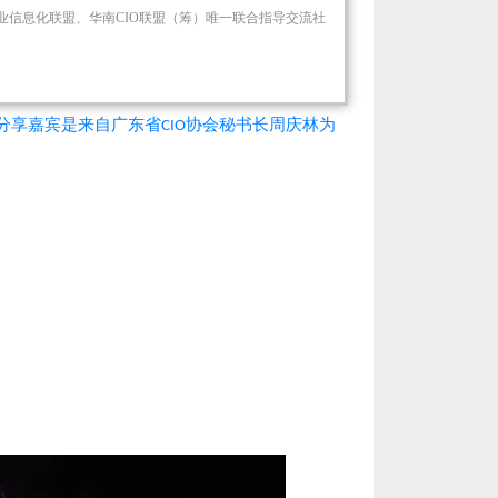
行业信息化联盟、
华南CIO联盟（筹）
唯一联合指导交流社
分享嘉宾是来自广东省
协会秘书长周庆林为
CIO