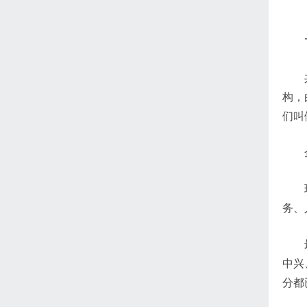
构，
们叫
务、
中兴
分都