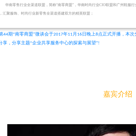
华南零售行业全渠道联盟，简称“南零商盟”，华南时尚行业CIO联盟和广州鞋服
，汇聚服饰、时尚行业新零售全渠道搭建双方的精英联盟；
第
期“南零商盟”微谈会于
年
月
日晚上
点正式开播，本次
44
2017
11
16
8
分享，分享主题“企业共享服务中心的探索与展望”
!
嘉宾介绍