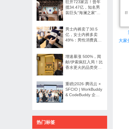
狂开723家店！曾年
揽34.47亿，知名男
装巨头“海澜之家”帮
群
大牌卖尾货低调发财
男士内裤卖了30.5
亿，女士内裤多卖
49%：男性消费真的
大家
不如狗吗？
增速暴涨 500%，闻
献/伊索疯狂入局！比
香水更火的品类突然
爆发了？
重磅|2026·腾讯云 ×
SFCIO | WorkBuddy
& CodeBuddy 企业
数字化专场沙龙圆满
举办！
热门标签