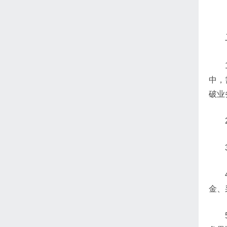
中，
破业
金、