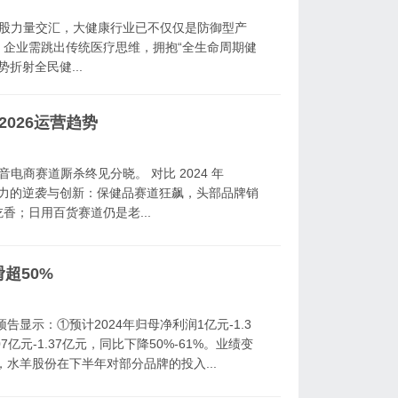
动三股力量交汇，大健康行业已不仅仅是防御型产
企业需跳出传统医疗思维，拥抱“全生命周期健
折射全民健...
2026运营趋势
，抖音电商赛道厮杀终见分晓。 对比 2024 年
新势力的逆袭与创新：保健品赛道狂飙，头部品牌销
；日用百货赛道仍是老...
超50%
告显示：①预计2024年归母净利润1亿元-1.3
7亿元-1.37亿元，同比下降50%-61%。业绩变
，水羊股份在下半年对部分品牌的投入...