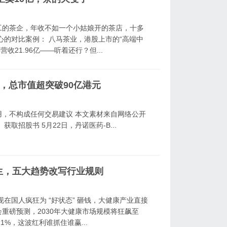
工的茶企，年收不如一个小姑娘开的茶店，十多
心的对比案例： 八马茶业，港股上市的“高端中
收21.96亿——听着还行？但...
0%，总市值超突破90亿港元
交流之用，不构成任何交易建议 本文素材来自网络公开
招股书 5月22日，丹诺医药-B...
诞生，五大趋势改写行业规则
现在国人疯狂为 “好状态” 砸钱，大健康产业直接
重磅预测，2030年大健康市场规模将狂飙至
11%，这波红利谁抓住谁赢...