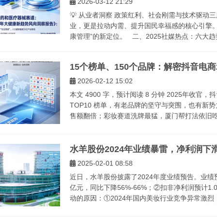
2026-03-12 21:29
💡 从业者洞察 政策红利、社会刚需与技术驱
业，更是拉动内需、提升国民幸福感的核心引擎。
康管理”的新定位。 二、2025社媒热点：六大趋势
15个榜单、150个品牌：解密抖音电商
2026-02-12 15:02
本文 4900 字，预计阅读 8 分钟 2025年收官
TOP10 榜单，有老品牌的坚守与突围，也有
售额翻倍；彩妆赛道洗牌最猛，厦门帮打法依旧吃香
水羊股份2024年业绩暴雷，净利润下滑
2025-02-01 08:58
近日，水羊股份披露了2024年度业绩预告。业绩预
亿元，同比下降56%-66%；②扣非净利润预计1.0
动的原因：①2024年国内美妆行业竞争异常激烈