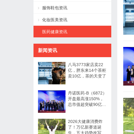
服饰鞋包资讯
化妆医美资讯
医药健康资讯
新闻资讯
八马3773家店卖22
亿，胖东来14个茶柜
卖10亿，茶的天变了
丹诺医药-B（6872）
开盘最高涨150%，
总市值超突破90亿港
元
2026大健康消费炸
了！万亿新赛道诞
生，五大趋势改写行