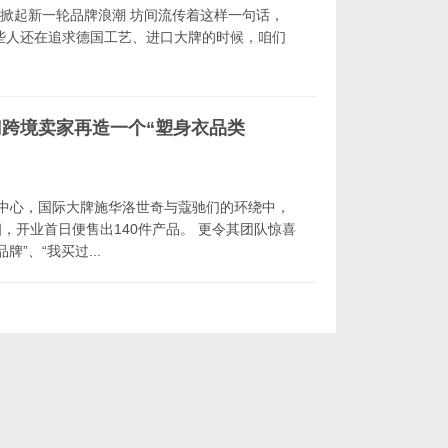
在全球掀起新一轮品牌浪潮 坊间流传着这样一句话，
一些人还在追求德国工艺、进口大牌的时候，咱们
门跨境卖家再造一个“塑身衣品类
物中心，国际大牌施华洛世奇与蔻驰们的环绕中，
亮相，开业首日便售出140件产品。 更令其团队惊喜
”、“我买过...