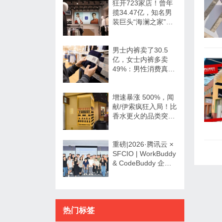
狂开723家店！曾年
揽34.47亿，知名男
装巨头“海澜之家”帮
大牌卖尾货低调发财
男士内裤卖了30.5
亿，女士内裤多卖
49%：男性消费真的
不如狗吗？
增速暴涨 500%，闻
献/伊索疯狂入局！比
香水更火的品类突然
爆发了？
重磅|2026·腾讯云 ×
SFCIO | WorkBuddy
& CodeBuddy 企业
数字化专场沙龙圆满
举办！
热门标签