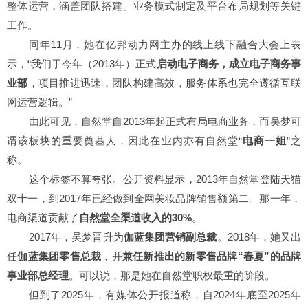
整体运营，涵盖团队搭建、业务模式制定及平台布局规划等关键
工作。
同年11月，她在亿邦动力网主办的线上线下融合大会上表
示，“我们于
今年（2013年）正式
启动电子商务，成立电子商务事
业部
，项目推进迅速，团队构建高效，服务体系也完全遵循互联
网运营逻辑。”
由此可见，自然堂自2013年起正式布局电商业务，而吴梦可
谓该板块的重要奠基人，因此在业内亦有自然堂
“
电商一姐
”
之
称。
这个标签不算夸张。公开资料显示，2013年自然堂登陆天猫
双十一，到2017年已经做到全网美妆品牌销售额第二。那一年，
电商渠道贡献了
自然堂全渠道收入的30%
。
2017年，吴梦晋升为
伽蓝集团营销副总裁
。2018年，她又出
任
伽蓝集团零售总裁
，
并
兼任新推出的新零售品牌“春夏”的品牌
事业部总经理
。可以说，那是她在自然堂职权最重的阶段。
但到了2025年，有媒体公开报道称，自2024年底至2025年