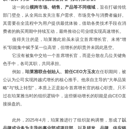
这一岗位
横跨市场、销售、产品等不同领域
，旨在打破传统
部门壁垒，从全局出发关注客户需求、市场竞争与消费者偏好。
其需要在全流程中为用户提供最优体验，借助各类技术手段在消
费者的购买周期中持续互动，最终推动公司业绩实现高速增长。
值得关注的是，珀莱雅此前虽未设立首席增长官、未将“增
长”职能集中赋予某一位高管，但增长的职责并未因此悬空。
它没有被集中交给一个首席增长官，而是分散在几位关键角
色手中，各司其职，共同承担。
例如，
珀莱雅联合创始人、前任CEO方玉友
在任职期间，被
公认为公司实现跨越式增长的核心推手。他亲自主导的“大单品策
略”与“线上转型”，本质上正是如今首席增长官的核心职责。只不
过在珀莱雅当时的组织逻辑中，这些驱动增长的职能是由CEO直
接操盘的。
此外，2025年4月，珀莱雅进行了组织架构调整，形成了
以
品牌或业务为主导的事业部或项目部，以及研发、品牌、供应链