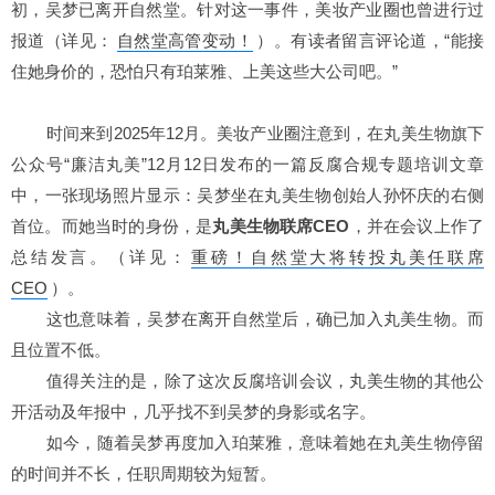
初，吴梦已离开自然堂。针对这一事件，美妆产业圈也曾进行过
报道
（详见：
自然堂高管变动！
）
。有读者留言评论道，“能接
住她身价的，恐怕只有珀莱雅、上美这些大公司吧。”
时间来到2025年12月。美妆产业圈注意到，在丸美生物旗下
公众号“廉洁丸美”12月12日发布的一篇反腐合规专题培训文章
中，一张现场照片显示：吴梦坐在丸美生物创始人孙怀庆的右侧
首位。而她当时的身份，是
丸美生物联席CEO
，并在会议上作了
总结发言。
（详见：
重磅！自然堂大将转投丸美任联席
CEO
）
。
这也意味着，吴梦在离开自然堂后，确已加入丸美生物。
而
且位置不低。
值得关注的是，除了这次反腐培训会议，丸美生物的其他公
开活动及年报中，几乎找不到吴梦的身影或名字。
如今，随着吴梦再度加入珀莱雅，意味着她在丸美生物停留
的时间并不长，任职周期较为短暂。