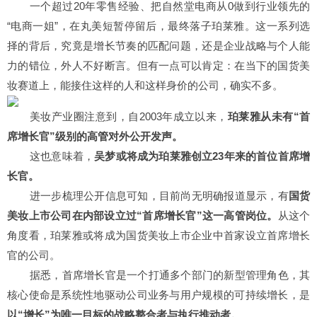
一个超过20年零售经验、把自然堂电商从0做到行业领先的
“电商一姐”，在丸美短暂停留后，最终落子珀莱雅。这一系列选
择的背后，究竟是增长节奏的匹配问题，还是企业战略与个人能
力的错位，外人不好断言。但有一点可以肯定：在当下的国货美
妆赛道上，能接住这样的人和这样身价的公司，确实不多。
美妆产业圈注意到，自2003年成立以来，
珀莱雅从未有“首
席增长官”级别的高管对外公开发声
。
这也意味着，
吴梦或将成为珀莱雅创立23年来的首位首席增
长官
。
进一步梳理公开信息可知，目前尚无明确报道显示，有
国货
美妆上市公司在内部设立过“首席增长官”这一高管岗位
。
从这个
角度看，珀莱雅或将成为国货美妆上市企业中首家设立首席增长
官的公司。
据悉，首席增长官是一个打通多个部门的新型管理角色，其
核心使命是系统性地驱动公司业务与用户规模的可持续增长，是
以“增长”为唯一目标的战略整合者与执行推动者
。