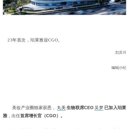
23年首次，
珀莱雅
设CGO。
文|
言川
编辑|小纪
美妆产业圈独家获悉，
丸美
生物联席CEO
吴梦
已加入珀莱
雅
，出任
首席增长官（CGO）
。