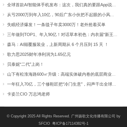
全球首款AI智能体手机发布：这次，我们真的要跟App说再见了？
从亏2000万到年入10亿，90后广东小伙把不起眼的小风扇做成全球顶流
失眠经济爆发！一条毯子年卖3000万！老外抢着买单
三年做到TOP1、年入90亿！对话草本初色：内衣届“新王”如何炼成？
森马：AI颠覆服装业，上新周期从 6 个月压到 15 天 ！
歌力思2025财年净利润为1.65亿元
贝泰妮“二代”上岗！
山下有松淮海路600㎡升级：高端实体破内卷的底层商业逻辑
一年狂入70亿，三个修鞋匠把“冷门生意”，闷声干出全球第一
卡姿兰CIO 万志鸿老师
© Copyright 2025 All Rights Reserved. 广州扬歌文化传播有限公司 by
SFCIO
粤ICP备17114382号-1