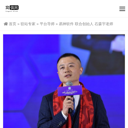
首页
»
驻站专家
»
平台导师
»
易神软件 联合创始人 石森宇老师