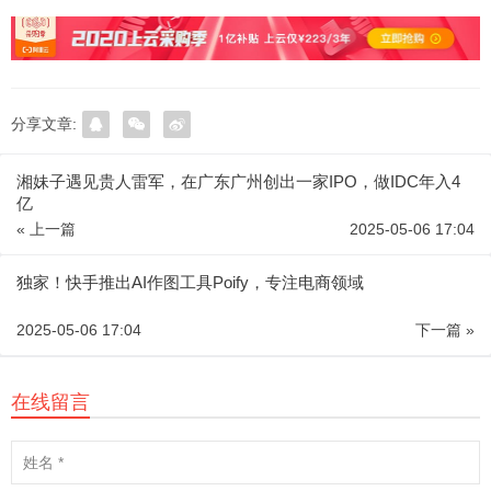
分享文章:
湘妹子遇见贵人雷军，在广东广州创出一家IPO，做IDC年入4
亿
« 上一篇
2025-05-06 17:04
独家！快手推出AI作图工具Poify，专注电商领域
2025-05-06 17:04
下一篇 »
在线留言