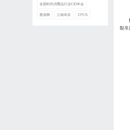
全国时尚消费品行业CIO年会
窝俱网
江南布衣
CFCG
裂帛