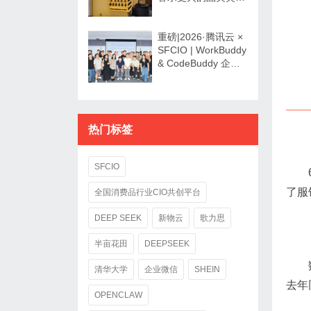
爆发了？
重磅|2026·腾讯云 ×
SFCIO | WorkBuddy
& CodeBuddy 企业
数字化专场沙龙圆满
举办！
热门标签
SFCIO
了服
全国消费品行业CIO共创平台
DEEP SEEK
新物云
歌力思
半亩花田
DEEPSEEK
清华大学
企业微信
SHEIN
去年
OPENCLAW