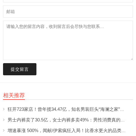
提交留言
相关推荐
狂开723家店！曾年揽34.47亿，知名男装巨头“海澜之家”帮大牌卖尾货低调发财
男士内裤卖了30.5亿，女士内裤多卖49%：男性消费真的不如狗吗？
增速暴涨 500%，闻献/伊索疯狂入局！比香水更火的品类突然爆发了？