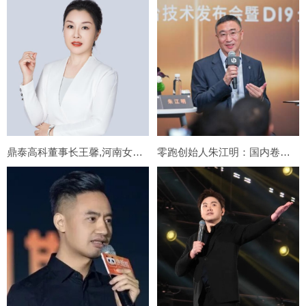
鼎泰高科董事长王馨,河南女首富，一根针狂赚800亿!
零跑创始人朱江明：国内卷到死，只有一条路能活