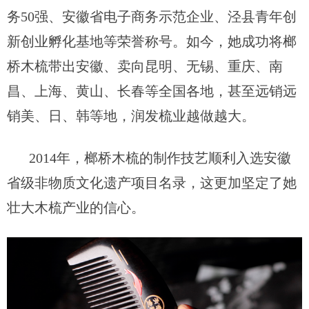
务
50强
、
安徽省电子商务示范企业
、
泾县青年创
新创业孵化基地
等荣誉称号。如今，她
成功将榔
桥木梳带出安徽、卖向
昆明、无锡、重庆、南
昌、上海、黄山、长春
等
全国各地，甚至远销
远
销美、日、韩
等地，
润发梳业越做越大。
2014年，榔桥木梳的制作技艺顺利入选安徽
省级非物质文化遗产项目名录
，这更加坚定了
她
壮大木梳产业的信心。