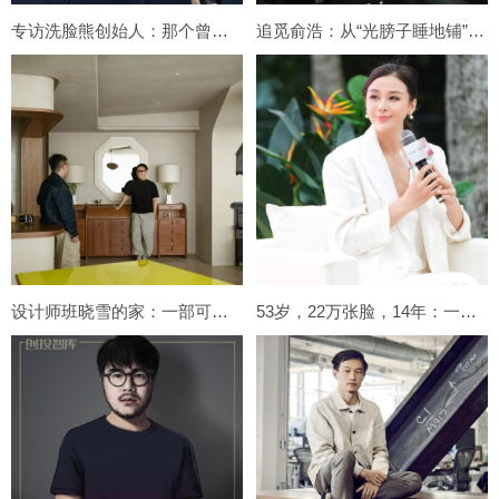
专访洗脸熊创始人：那个曾经吃不起饭的人，花了500万拍下张雪机车｜独家
追觅俞浩：从“光膀子睡地铺”的清华极客，到世界级品牌创始人
设计师班晓雪的家：一部可以居住的文艺电影
53岁，22万张脸，14年：一个医美创始人的真心话