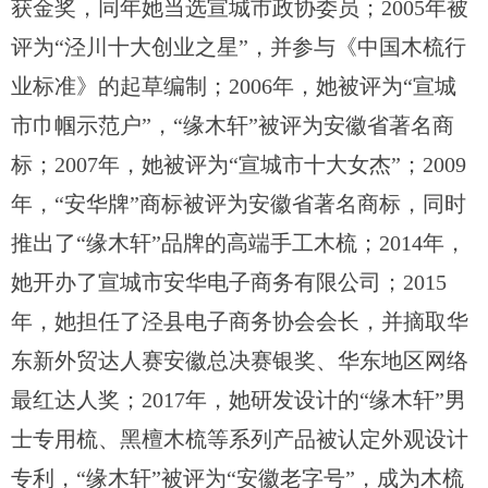
获金奖，同年她
当选宣城市政协委员
；
2005年被
评为“泾川十大创业之星”，
并
参与《中国木梳行
业标准》
的
起草编制
；
2006年
，她
被评为
“宣城
市巾帼示范户”
，
“缘木轩”被评为安徽省著名商
标；2007年，她被评为“宣城市十大女杰”；
2009
年
，
“安华牌”商标被评为安徽省著名商标
，同时
推出了
“缘木轩”品牌的高端手工木梳
；
2014年，
她开办了宣城市安华电子商务有限公司；
2015
年
，她
担任
了
泾县电子商务协会会长
，并摘取
华
东新外贸达人赛安徽总决赛银奖
、
华东地区网络
最红达人奖
；
2017年，
她
研发设计的
“
缘木轩
”
男
士专用梳、黑檀木梳等系列产品被认定外观设计
专利
，
“缘木轩”被评为“安徽老字号”
，成为木梳