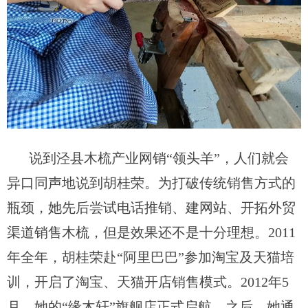
说到泾县木梳产业网销
“领头羊”，人们就会
异口同声地说到胡桂荣。
为打破传统销售方式的
瓶颈，她
先后尝试电话推销、建网站、开拓外贸
渠道
销售木梳，但是效果还不是十分理想。
2011
年
全年，
胡桂荣
赴
“
阿里巴巴
”
参加淘宝及天猫
培
训，开启了
淘宝
、
天猫开店
销售模式
。
2012年5
月，
她的
“
缘木轩
”
旗舰店
正式启航。之后，她通