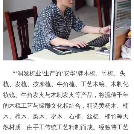
“
‘
润发梳业
’生产的‘
安华
’
牌木梳、竹梳、头
梳、发梳、按摩梳、牛角梳
、
工艺木镜、木制化
妆镜、牛角发夹与木制发夹
等产品
，
将流传千年
的木梳工艺与徽雕文化相结合，
精选黄杨木、楠
木、檀木、梨木、枣木、石楠、丝棉、楠竹等天
然材质，
由手工传统工艺精制而成。
经独特工艺