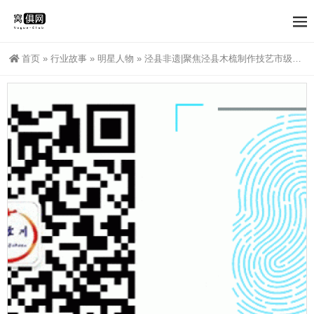
首页
»
行业故事
»
明星人物
»
泾县非遗|聚焦泾县木梳制作技艺市级非遗项目代表性传承人胡桂荣