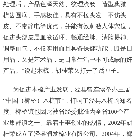
处理后，产品色泽天然
、
纹理流畅
、
造型典雅
、
梳齿圆润
、
手感极佳
，
具有不拉头发
、
不伤头
皮
、
不带静电等优点，并能有效刺激人体穴位，
促进头部皮层血液循环
、
畅通经脉
、
清脑提神
、
调整血气，
不仅
实用
而且具备
保健
功能，既是日
用品，又是艺术品，是
日常生活
中不可或缺的好
产品
。
”说起木梳，
胡桂荣
又打开了话匣子。
为促进木梳产业发展，泾县曾连续举办三届
“中国（榔桥）木梳节”，打响了泾县木梳的知名
度。榔桥镇也因此被省经委批准为全省100个产
业集群镇之一。
靠着干事创业的热情，
2002年胡
桂荣成立了泾县润发梳业有限公司
。
2004年，榔