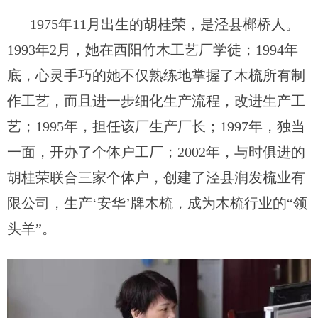
1975年11月出生的胡桂荣，是泾县榔桥人。
1993年2月，她在西阳竹木工艺厂学徒；
19
94年
底，心灵手巧的她不仅熟练地掌握了木梳所有制
作工艺，而且进一步细化生产流程，改进生产工
艺；1995年，担任该厂生产厂长；1997年，独当
一面，开办了个体户工厂；2002年，与时俱进的
胡桂荣联合三家个体户，创建了
泾县润发梳业有
限公司
，
生产
‘
安华
’
牌
木梳
，成为木梳行业的
“领
头羊”。