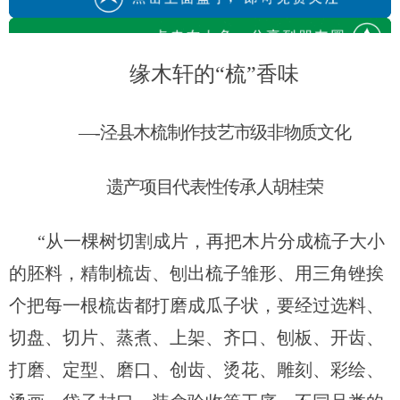
缘木轩
的
“梳”香
味
—-
泾县木梳制作技艺
市
级非物质文化
遗产
项目代表性传承人胡桂荣
“从一棵树切割成片，再把木片分成梳子大小
的胚料，
精制
梳齿
、
刨出梳子雏形
、
用三角锉挨
个把每一根梳齿都打磨成瓜子状
，
要经过
选料、
切盘、切片、蒸煮、上架、齐口、刨板、开齿、
打磨
、定型、磨口、创齿、
烫花、
雕刻、彩绘、