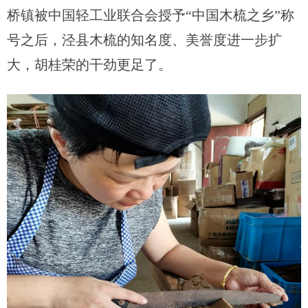
桥镇被中国轻工业联合会授予“中国木梳之乡”称
号
之后，
泾县木梳的知名度
、美誉度进一步扩
大，
胡桂荣
的干劲更足了
。