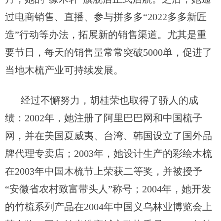
过
电商销售
、
直播
、参与
拼多多
“2022多多新匠
造”行动等办法，拓展新的销售渠道
。尤其是重
要节日，每天的销售量常常突破
5000单，
促进了
当地木梳产业可持续发展
。
经过不懈
努力
，胡桂荣
也取得了骄人的成
绩：
2002年，她注册了阿里巴巴网和中国梳子
网，并在美国夏威夷、台湾、韩国设立了国外品
牌代理专卖店；
2003年
，她设计生产的彩绘木梳
在
2003年中国木梳节上荣获二等奖，并
被授予
“安徽省农村致富带头人”称号
；
2004年
，她开发
的竹梳系列产品在
2004年中国义乌林业博览会上