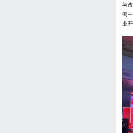
与改
鸣中
业开