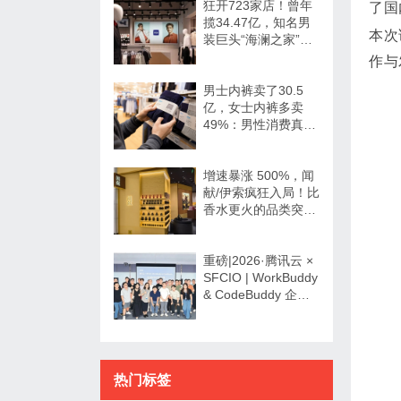
狂开723家店！曾年
了国
揽34.47亿，知名男
本次
装巨头“海澜之家”帮
大牌卖尾货低调发财
作与
男士内裤卖了30.5
亿，女士内裤多卖
49%：男性消费真的
不如狗吗？
增速暴涨 500%，闻
献/伊索疯狂入局！比
香水更火的品类突然
爆发了？
重磅|2026·腾讯云 ×
SFCIO | WorkBuddy
& CodeBuddy 企业
数字化专场沙龙圆满
举办！
热门标签