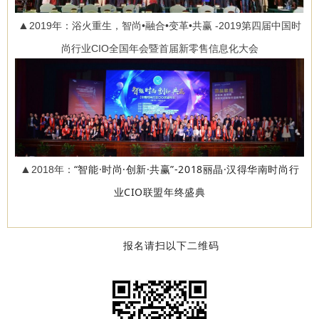
▲
2019年：浴火重生，智尚•融合•变革•共赢 -2019第四届中国时
尚行业CIO全国年会暨首届新零售信息化大会
“
智能·时尚·创新·共赢”-2018丽晶·汉得华南时尚行
▲
2018年：
业CIO联盟年终盛典
报名请扫以下二维码