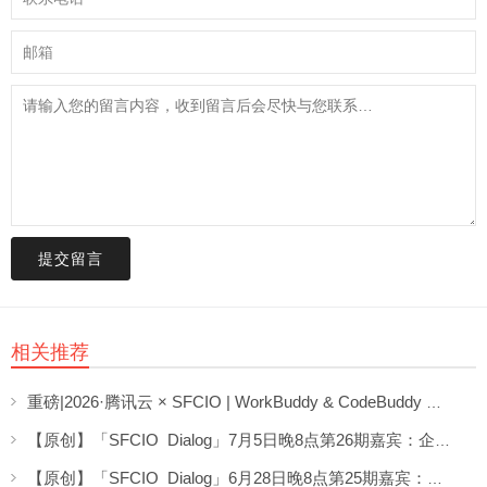
提交留言
相关推荐
重磅|2026·腾讯云 × SFCIO | WorkBuddy & CodeBuddy 企业数字化专场沙龙圆满举办！
【原创】「SFCIO Dialog」7月5日晚8点第26期嘉宾：企业AI顾问桂益龙老师分享《AI场景实战分享》
【原创】「SFCIO Dialog」6月28日晚8点第25期嘉宾：劲浪体育CIO郭延泉老师分享《AI转型不“蕉绿”》