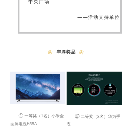
中央广场
——活动支持单位
丰厚奖品
小米全
①
一等奖（1名）
②
二等奖（2名）华为手
面屏电视E55A
表