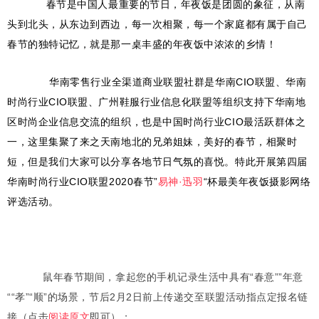
春节是中国人最重要的节日，年夜饭是团圆的象征，从南
头到北头，从东边到西边，每一次相聚，每一个家庭都有属于自己
春节的独特记忆，就是那一桌丰盛的年夜饭中浓浓的乡情！
华南零售行业全渠道商业联盟社群是华南CIO联盟、华南
时尚行业CIO联盟、广州鞋服行业信息化联盟等组织支持下华南地
区时尚企业信息交流的组织，也是中国时尚行业CIO最活跃群体之
一，这里集聚了来之天南地北的兄弟姐妹，美好的春节，相聚时
短，但是我们大家可以分享各地节日气氛的喜悦。特此开展第四届
华南时尚行业CIO联盟2020春节”
易神·迅羽
“杯最美年夜饭摄影网络
评选活动。
鼠年春节期间，拿起您的手机记录生活中具有“春意””年意
““孝”“顺”的场景，节后2月2日前上传递交至联盟活动指点定报名链
接（点击
阅读原文
即可）；