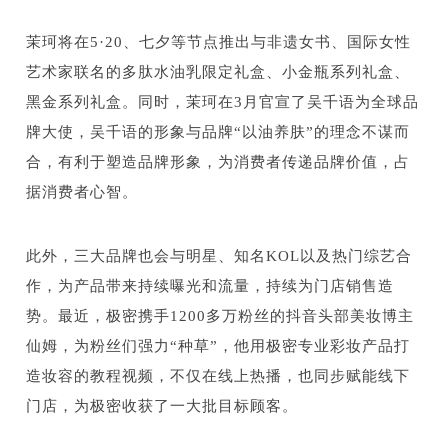
茉珂将在5·20、七夕等节点推出与非遗女书、国际女性
艺术家联名的多肽水油乳限定礼盒、小金瓶系列礼盒、
黑金系列礼盒。同时，茉珂在3月官宣了吴千语为全球品
牌大使，吴千语的形象与品牌“以油养肤”的理念不谋而
合，有利于塑造品牌形象，为消费者传递品牌价值，占
据消费者心智。
此外，三大品牌也会与明星、知名KOL以及热门综艺合
作，为产品带来持续曝光和流量，持续为门店销售造
势。最近，极密携手1200多万粉丝的抖音头部美妆博主
仙姆，为粉丝们强力“种草”，他用极密专业彩妆产品打
造妆容的教程视频，不仅在线上热播，也同步赋能线下
门店，为极密收获了一大批目标顾客。