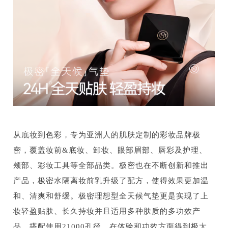
从底妆到色彩，专为亚洲人的肌肤定制的彩妆品牌极
密，覆盖妆前&底妆、卸妆、眼部眉部、唇彩及护理、
颊部、彩妆工具等全部品类。极密也在不断创新和推出
产品，极密水隔离妆前乳升级了配方，使得效果更加温
和、清爽和舒缓。极密理想型全天候气垫更是实现了上
妆轻盈贴肤、长久持妆并且适用多种肤质的多功效产
品，搭配使用21000孔径，在体验和功效方面得到极大