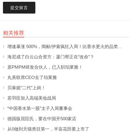
提交留言
相关推荐
增速暴涨 500%，闻献/伊索疯狂入局！比香水更火的品类突然爆发了？
海尼成了白云山合资方：厦门帮正在“改命”？
原PMPM研发合伙人，已入职珀莱雅！
丸美联席CEO去了珀莱雅
贝泰妮“二代”上岗！
若羽臣加入高端美妆战局
“中国香水第一股”太子入局董事会
德国版屈臣氏，要在中国开500家店
从0做到天猫类目第一，半亩花田要上市了