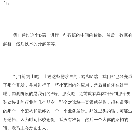
台。
我们
通过这个B端
，
进行
一些数据的中间的转换。然后，数据的
解析，然后技术的分解
等等
。
到目前为止呢，
上述这些需求里的
C
端和
M端
，我们都已经完成
了那个开发
，
并且进行了一些小范围内的应用，然后目前还在处于
嗯，
内测阶段的是我们的
B
端。那么呃，之前就有具体细分到那个
男
装
这块儿的行业的
几个
朋友
，
那个对这块一直很感兴趣，想知道我们
的那个一个架构和最终的一个一个业务逻辑。那这里头的话，可能业
务逻辑。因为时间比较仓促，我没有准备，然后一个大体的架构的
话。我马上会
发布
出来。