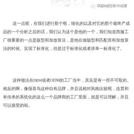
这一点呢，在我们进行那个呃，细化的以及对它的那个最终产成
品的一个分析之后的话
，
我们认为这个是他的一个，我们知道西服工
厂很重要的一点是
版型和加放算法
，是他在做版型和匹配库和
加放
算
法的时候。实现了标准化，但是过于标准化或者
讲
单一标准化
了
。
这种做法在
或者
ODM
的工厂当中，其实是有一些不可取的。
OEM
相反的啊，
像报喜鸟
这种
自有
品牌
，
并且说相对风格比较
呃，
连贯和
有传承的系统化的这么一个品牌商的工厂里面
，
就是可以理解，并且
可以接受的啦。