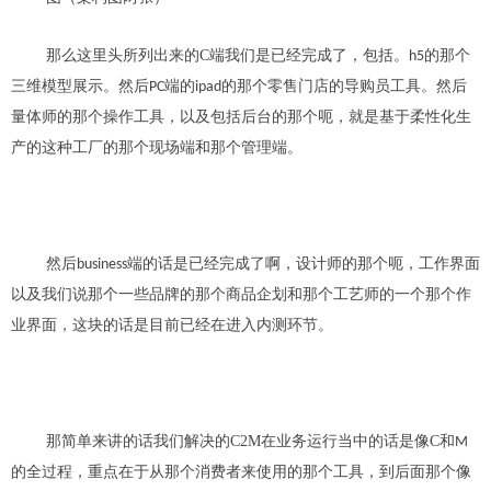
那么这里头所列出来的
C
端我们是已经完成了，包括。
的那个
h5
三维模型展示。然后
端的
的那个零
售
门店的导购员工具。然后
PC
ipad
量体师的那个操作工具，以及包括后台的那个呃，就是基于柔性化生
产的这种工厂的那个现场端和那个管理
端
。
然后
端的话
是已经完成了啊，设计师的那个呃，工作界面
business
以及我们说那个一些品牌的那个商品企划和那个工艺师的一个那个作
业界面
，
这块的话是目前已经在进入内测环节。
那简单来讲的话我们解决的
C2M
在业务运行当中的话是
像C和
M
的全过程，重点在于
从那个消费者来使用的那个工具，到后面那个像