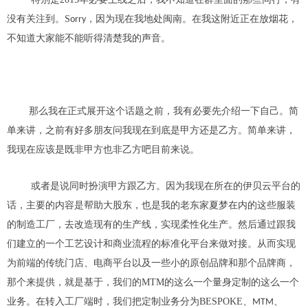
没有关注到。
S
，因为
现在
我地处闽南。在我这附近正在放烟花，
orry
不知道大家能不能听得清楚我的声音。
那么我在正式展开这个话题之前，我
有
必要先介绍一下自己
。
简
单来讲，之前有好多朋友问我现在到底是甲方还是乙方。简单来讲，
我
现在
应该是
既非
甲方也
非乙方吧
目前来说。
或者是说同
时扮演
甲方
跟
乙方。因为我现在所在的
伊贝
云平台的
话，主要的内容是帮助
大股东，也是我的老东家夏梦
在内的这些服装
的制造工厂
，
去改造现有的生产线
，实现柔性化生产
。然后通过跟我
们建立的一个工艺
设计和商业流程
的标准化平台来做对接。从而实现
为前端的
传统门店、电商平台以及
一些小的原创品牌和那个品牌商
，
那个来提
供
，就是基于，我们的
MTM
的这么一个量身定制的这么一个
业务。
在转入工厂端时，我们把定制业务分为BESPOKE、
、
MTM