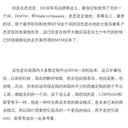
但是在杰尼亚、DIOR等等品牌商这儿，量身定制使用了另外一
个词，叫
，即
，意思是定做的
。
那
事实上，夏梦
MTM
Made to Measure
的
话，那个最早听到
和使用MTM
这个词的话
也
是在
他
的
大股东兼客户
杰尼亚
的发展报告里，
这已经是
在很早大概应该是在七十年代的时候
已经很规模化的去开展所谓的
MTM业务了
。
这也是目前国内大多数定制平台MTM一词的由来。
这几年
像
包
括，以前的红岭，现在的酷特智能
、
然后包括报喜鸟，包括蓝豹，包
括呃，庄
吉
。所有的这些现在
国内和国外不少
的西服
定制
的那个平台
上面
，都能见到的一个词
。
说了这么多，我想说的是，C2M与
和
O2O
新零售不一样，他是一种符合商业本质的商业模式，是未来已来的商
业模式。所以我们需要把它提高到一个更高的地位，而不是把它跟
、新零售放在一起来考量。
O2O