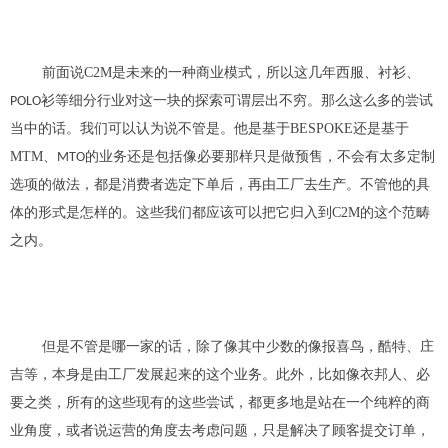
前面说C2M是未来的一种商业模式，所以这几年西服、衬衫、
衫等细分行业对这一块的探索可谓层出不穷。
那么这么多的尝试
POLO
当中的话。我们可以认为说不管
是
。他是
基于BESPOKE
还是基于
MTM、
的业务还是包括像必要那样
只是做预售，
不会有太多定制
MTO
选项
的做法，都是消费者选定下单后，
再由工厂去生产。不管他的具
体的形式是怎样的。这些我们都应该可以把它归
入
到
C2M的
这个范畴
之内。
但是不管是哪一家的话
，除
了像其中少数的像报喜鸟，
酷
特
、庄
吉等，
本身是由工厂发展起来的这个业务
。此外，
比如
像衣邦
人
、
必
要
之类，
所有的这些现有的这些尝试
，
都更多地是站在一个纯粹的商
业
角度
，或者说运营的角度去考虑问题，
只是解决了顾客提交订单，