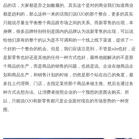
品的话，大家都是弃之如敝履的。其实这个是对的商业我们知道商业
都是趋利的，那么这样一来的话
我们说O2O
的那个整合
，
更多的其实
只能说尽量去平衡整个商品跟市场之间的关系。
而
新零售的出现
，
本
身啊，很多品牌特别特别是国内的品牌认为说新零售的出现
，
可以说
给他们原有的整个的认为是不可调和的一个线上线下渠道
，
提供了一
个好的一个整合的机会。但是
，
我们应该注意到，不管是
也好，还
o2o
是
新零售
也好还是其他的任何一种方式也好，最终他
能
解决的不是那
个商品的
生产，而
是商品的销售的问题，也就是说。企业在做商品企
划和商品生产，和销售计划的时候，仍然是那个站在自己的角度
，最
多拉上代理商、门店，去
指定某些那个商品来做主推。然后去通过各
种方式去想办法。让消费者按照企业的一个预想的意图去购买。
所
以，只能说O2O和新零售都只是企业面对现在的市场形势的一种突
围。