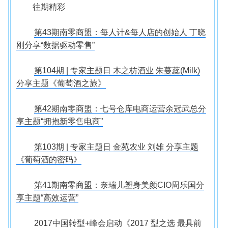
往期精彩
第43期南零商盟：每人计&每人店的创始人 丁晓
刚分享“数据驱动零售”
第104期 | 专家主题日 木之枋酒业 朱蔓蕊(Milk)
分享主题《葡萄酒之旅》
第42期南零商盟：七号仓库电商运营余冠武总分
享主题“拥抱新零售电商”
第103期 | 专家主题日 金苑农业 刘雄 分享主题
《葡萄酒的密码》
第41期南零商盟：奈瑞儿塑身美颜CIO周乐国分
享主题“高效运营”
2017中国转型+峰会启动《2017 型之选 最具前