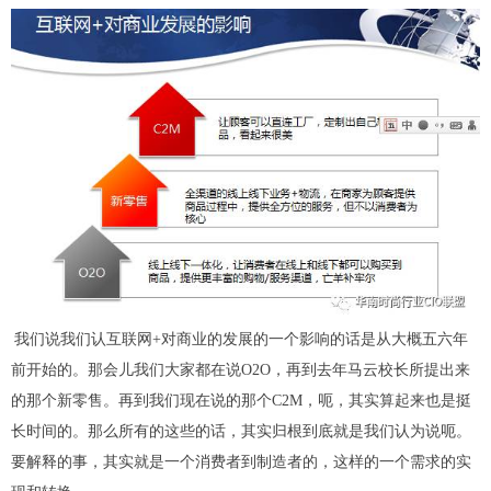
我们说我们认
互联
网
+对
商业的发展的一个影响的话
是
从大概五六年
前
开始
的。
那会儿
我们大家都在说
O2O，
再到去年马云校长所提出来
的那个新零售。再到我们现在
说的
那个
C2M，
呃，其实算起来也是挺
长时间的
。
那么所有的这些的话，其实归根到底就是我们认为说呃。
要解释的事，其实就是一个消费者到制造者的，这
样的
一个需求的实