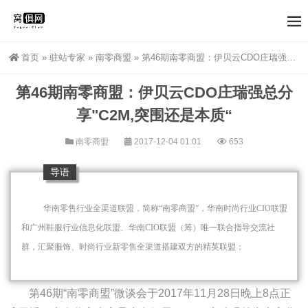
首页
»
驻站专家
»
南零商盟
»
第46期南零商盟：伊贝云CDO庄瑞强总分享"C2M,突围还是本质“
第46期南零商盟：伊贝云CDO庄瑞强总分
享"C2M,突围还是本质“
南零商盟
2017-12-04 01:01
653
导语
华南零售行业全渠道联盟，简称“南零商盟”，华南时尚行业CIO联盟
和广州鞋服行业信息化联盟、
华南CIO联盟（筹）
唯一联合指导交流社
群，汇聚服饰、时尚行业新零售全渠道搭建双方的精英联盟；
第46期“南零商盟”微谈会于2017年11月28日晚上8点正