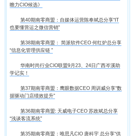
瞻力CIO候选》
第40期南零商盟：自媒体运营陈奉斌总分享“IT
也要懂营运之微信营销”
第38期南零商盟： 简派软件CEO 何红炉总分享
“信息化管理供应链 ”
华南时尚行业CIO联盟9月23、24日广西岑溪助
学记实！
第37期南零商盟：鹰眼数据CEO 周训威分享“数
据驱动门店绩效提升”
第36期南零商盟: 天威电子CEO 苏政斌总分享
“浅谈客流系统”
第35期南零商盟：唯思凡CIO 唐科宇 总分享“供