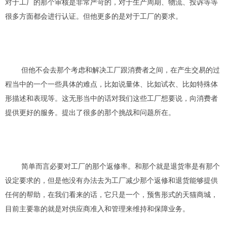
对于工厂的那个审核是非常严
苛
的
，对于生产周期、物流、投诉等等
很多方面都会进行认证。但他更
多的
是
对于工厂
的要求
。
但他不
会
去那个
考虑和解决
工厂跟消费者之间，
在
产生交易的过
程当中的一个一些具体的难点，
比如说量体、比如试衣、比如特殊体
形描述和表现等。
这无形当中的话对我们这些工厂想要说，向消费者
提供
更好的
服务。提出了很多的那个
挑战和问题
所在。
简单而言必要对工厂的那个返修率。和那个就是退货率是有那个
设定要求的，但是他没有办法去为工厂减少那个返修和退货能够提供
任何的帮助，在我们看来的话，它只是一个，预售形式的
天猫商城，
目前主要靠的就是对供应商准入和管理来维持和保障业务。