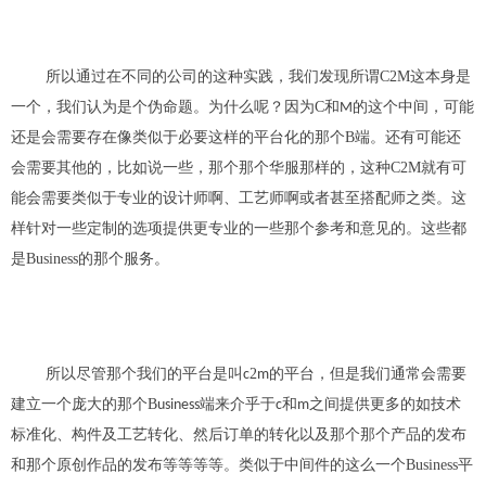
所以通过
在
不同的公司的这种
实践，
我们发现所谓
C2M
这本身是
一个
，
我们认为是个伪命题
。
为什么呢
？
因为
C和
的这个中
间，
可能
M
还是会需要
存在像类似于必要这样的平台化的那个
B
端。
还
有可能
还
会需要
其他的，
比如说一些，那个那个华
服那样的，
这种
C2M就
有可
能会需要类似于专业的设计师
啊、
工艺师
啊
或者
甚至搭配师之类。这
样针对
一些定制的选项提供更专业的一些那个参考和意见的。
这些都
是Business
的那个服务。
所以尽管那个我们的平台是叫
2
的
平台，
但是我们通常会需要
c
m
建立一个庞大的那个
B
端来介乎于
和
之间提供更多的
如
技术
usiness
c
m
标准化
、构件及工艺转化、
然后订单的转化以及那个那个产品的发布
和那个原创作品的发布
等等等等
。
类似于中间件的
这么一个
Business
平