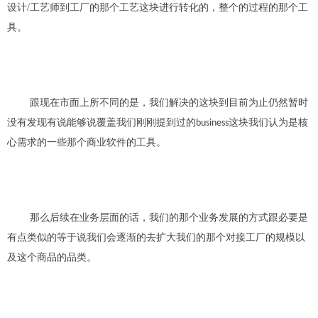
设计
/工艺
师
到工厂的
那个工艺这块进行转化的，整个的过程的那个工
具。
跟现在市面上所不同的是，
我们解决的这块
到目前为止仍
然
暂时
没有发现有说能够说覆盖我们刚刚提到过的
这
块我们认为是
核
business
心
需求的
一些那个商业软件的工具
。
那么后续在业务层面的话，我们的那个
业务
发展的方式跟
必
要是
有点类似的等于说我们会逐渐的去扩大我们的那个对接工厂的
规模
以
及这个商品的品类。