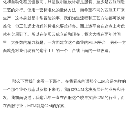
化和自动化程度也很高，只是很明显设计者是服装、至少是西服制造
工艺的外行。使用一套标准化的量体方法，而希望不同的西服工厂来
生产，这本身就是非常冒险的事。我们知道流程和工艺方法都可以标
准化，但工艺远比流程的标准化要难得多。而上述平台在这点上考虑
就有欠周到了。所以在伊贝云成立前和现在，
我这大概在两年时间
里
，大多数的
精力
就是。一方面建立这个商业的
MTM
平台
，另外一方
面
就是对我们现有的这个工厂的一个
，
产线上面
的
一些改造。
那么下面我们来看一下那个。在我看来的话那个
C2M
会是怎样的
一个那个
业务
形态以及接下来呃，我们对
C2M
这块
所
展开的业务
和
开
发。
我前面说过，我这几年一直在西服这个较早实践C2M的行业，而
在西服行业，
就是
的探索。
MTM
C2M