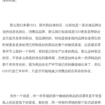
现和转换。
那么
我们来看O2O
。因为
我
自身的话，以前也是一直在做品牌
企
业的信息化岗位，
消费品
品
牌。那么我们知道就是
O2O更多是帮助企
业方提升其库存联动、货品调控的。
特别是很多国内品牌在使用它的
时候更多
是
来处理已经制造好的商品在整个的物流渠道。以及最后零
售环节上面
的
一个协同
，管的是已经生产出来的商品。
那么这种形态
的话，不管多么彻底的优化到最终呢，仍然是始终
会有一些
滞销品的
那个库存存在的。
因为商品在生产环节就已经拍脑袋做出来了。所以
O2O只是亡羊补牢，只是尽可能地减少消费品积压库存的存在。
另外一个
就是
，
对一些常规的那个畅销的商品的话通常是不管是
线上的还是线下的渠道。都在抢，而一些相对滞销的那个款式或者商