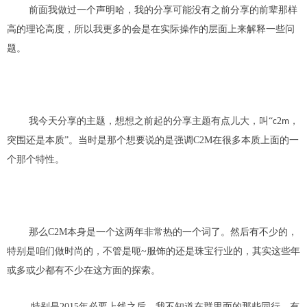
前面我做
过
一个声明哈
，我的分享
可能没有之前分享的前辈
那样
高
的理论高度，所以我更多的会是在实际操作的层面
上
来解释一些问
题。
我今天分享的主题，
想想
之前起的分享主题有点儿大，叫“
2
，
c
m
突
围还
是本质”。当时是那个想要说
的是
强调
C2M在
很多本质上面
的
一
个那个特性。
那么
C2M
本身是一个这两
年
非常热的一个词了。然后有不少的，
特别是咱们做时尚的，不管是
呃~服饰
的还是珠宝行业的，其实这些年
或多或少都有不少在这方面
的
探索。
特别是2015年必要上线之后，我不知道在群里面的那些同行，有