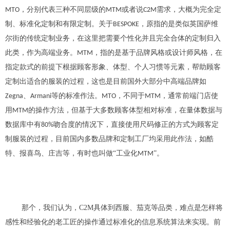
，分别代表三种不同层级的
或者说
需求，大概为完全定
MTO
MTM
C2M
制、标准化定制和有限定制。关于
，原指的是类似英国萨维
BESPOKE
尔街的传统定制业务，在这里把需要个性化并且完全合体的定制归入
此类，作为高端业务。
，指的是基于品牌风格或设计师风格，在
MTM
指定款式的前提下根据顾客形象、体型、个人习惯等元素，帮助顾客
定制出适合的服装的过程，这也是目前国外大部分中高端品牌如
、
等的标准作法。
，不同于
，通常前端门店使
Zegna
Armani
MTO
MTM
用
的操作方法，但基于大多数顾客体型相对标准，在量体数据与
MTM
数据库中有
吻合度的情况下，直接使用尺码修正的方式为顾客定
80%
制服装的过程，目前国内多数品牌和定制工厂均采用此作法，如酷
特、报喜鸟、庄吉等，有时也叫做“工业化
”。
MTM
那个，我们认为，C2M具体到西服、茄克等品类，难点是怎样将
感性和经验化的老工匠的操作通过标准化的信息系统算法来实现。前