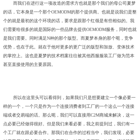
而我们在进行这一项改造的需求方也就是那个我们的母公司
夏梦
的话，它本身是一个那个
OEMODM
的那个提供商。也就是说我们是整
个的就是最初的这个环境的话，要求是跟那个
红领是
有些相似的
。
我
们需要给很多的就是国际的一些品牌去提供
OEMODM
服务，同时也就
是我们需要。同时满足
N种
的那个版型。而
夏梦
本身的那个呃，竞争
优势
，也在于此。就在于他对更多的更广泛的版型和加放、变体技术
的掌控上。这也是夏梦的技术档案往往被其他西服服装工厂做为范本
甚至直接使用的主要原因。
所以在这里头可以看得到，如果我们只是想要建立一个像
必要一
样的
一个
，
一个只是作为一个连接消费者到工厂的一个这么一个连接
端或者
交易
端的话。那么呃，我们可以直接
用C2M商城
来解决
，这一
点必要已经做得很好
。但是
我们来看
必要，我之前提到过，我们有一
个工
厂就在跟必要合作
。那我们在合作的过程当中，我们发现
，必要