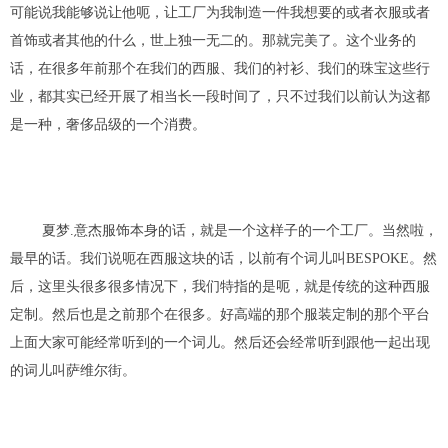
可能说我能够说让他呃，让工厂为我制造一
件
我想要的或者衣服或者
首饰或者其他的什么
，世上独一无二的
。
那就完美了。
这个业务的
话，在很多年前那个在我们的西服
、
我们的衬衫
、
我们的珠宝这
些
行
业
，
都其实已经开展
了
相当长一段时间了，只不过我们以前认为这都
是一种，奢侈品级的一个消费。
夏梦.意杰
服饰本身的话，就是一个这样子的一个工厂
。
当然啦，
最早的话。我们说呃在
西服
这块的话，以前有个词儿叫
BESPOKE
。然
后，这里头很多很多情况下，我们特指的是呃，就是传统的这种西服
定制。然后也是之前那个在很多。好高端的那个服装定制的那个平台
上面大家可能经
常
听到的一个词
儿
。然后还会经常听到跟他一起出现
的
词儿
叫萨维尔街。