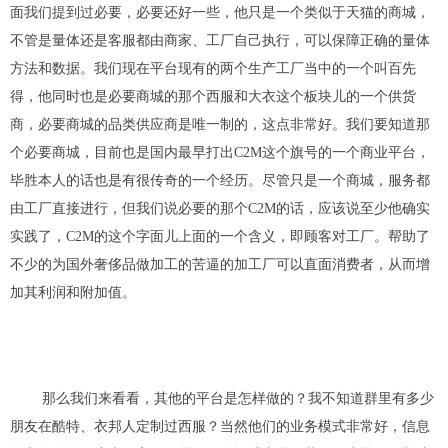
面我们提到过必要，必要还好一些，他只是一个类似于天猫的商城，
不管是量体还是客服都由商家、工厂自己执行，可以保障正确的量体
方法和数据。
我们现在平台现有的两个生产工厂当中的一个叫百先
得
，
他同时也是必要商城的那个
西服
和
大衣
这个板块儿的一个供货
商
，必要商城的品类供应商是唯一制的，这点非常好。
我们
要
知道那
个必要商城，目前也是国内最早打出
C2M
这个
旗
号的一个商业平台，
毕
胜本人的话也是有很传奇的一个经历。
尽管只是一个商城，服务都
由工厂直接进行，但
我们说必要的那个
C2M
的话，应该说至少他确实
实践了，
C2M的
这个字面儿上面的一个含义，即顾客对工厂。
帮助了
不少的为国外奢侈品做加工的苦逼的加工厂可以直面消费者，从而增
加其利润和附加值。
那么我们
来看看
，
其他的平台是怎样做的？我不知道群里有多少
朋友在酷特、衣邦人定制过西服？当然他们的业务模式非常好，信息