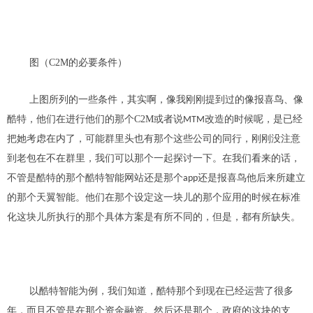
图（C2M的必要条件）
上图所列的一些条件，其实啊，像我刚刚提到过的像
报喜鸟、像
酷
特
，
他们在进行他们的那个
C2M或者说
改造的时候呢，是已经
MTM
把她考虑在内了
，
可能群里头也有那个这些公司的同行
，刚刚没注意
到老包在不在群里，
我们可以那个一起探讨一下
。
在我们看来的话
，
不管是
酷
特的那个酷特智能
网站还是
那个
还是
报喜鸟他后来所建立
app
的那个天翼智能。他们在那个设定这一块儿的那个应用的时候在标准
化这块儿所执行的那个具体方案是有所不同的，但是，都有所缺失。
以酷特智能
为例，我们知道
，酷
特那个到现在已经运营了很多
年，而且不管是在那个资金融资。然后还是那个，政府的这块的支