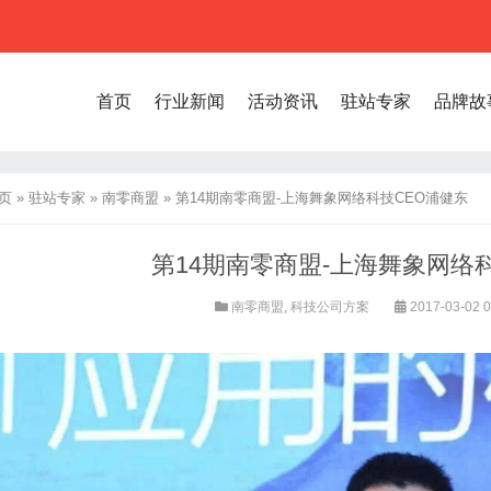
首页
行业新闻
活动资讯
驻站专家
品牌故
页
»
驻站专家
»
南零商盟
»
第14期南零商盟-上海舞象网络科技CEO浦健东
第14期南零商盟-上海舞象网络
南零商盟
,
科技公司方案
2017-03-02 