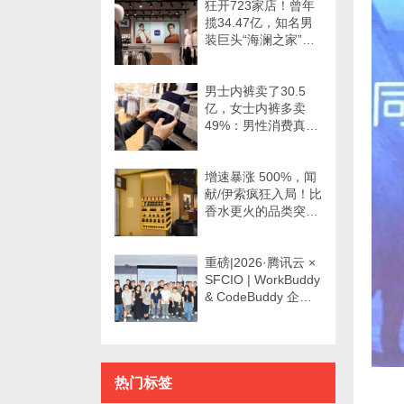
狂开723家店！曾年
揽34.47亿，知名男
装巨头“海澜之家”帮
大牌卖尾货低调发财
男士内裤卖了30.5
亿，女士内裤多卖
49%：男性消费真的
不如狗吗？
增速暴涨 500%，闻
献/伊索疯狂入局！比
香水更火的品类突然
爆发了？
重磅|2026·腾讯云 ×
SFCIO | WorkBuddy
& CodeBuddy 企业
数字化专场沙龙圆满
举办！
热门标签