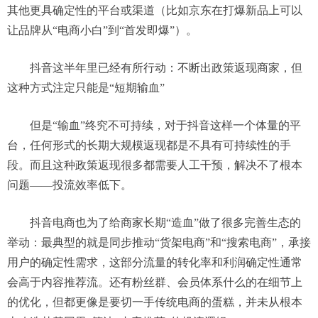
其他更具确定性的平台或渠道
（比如京东在打爆新品上可以
让品牌从
“电商小白”到“首发即爆”）。
抖音这半年里已经有所行动：不断出政策返现商家，但
这种方式注定只能是
“短期输血”
但是
“
输血
”
终究不可持续
，
对于抖音这样一个体量的平
台，任何形式的长期大规模
返现
都是
不具有可持续性的手
段
。
而且这种政策返现很多都需要人工干预，
解决
不了
根本
问题
——
投流效率低下。
抖音电商也为了给商家
长期
“
造血
”做了很多完善生态的
举动：最典型的就是同步推动“
货架电商
”
和
“
搜索电商
”，
承接
用户的确定性需求
，
这部分流量的转化率和利润确定性通常
会
高于内容推荐流。
还有粉丝群、会员体系什么的在细节上
的优化，
但
都
更像是
要切一手传统电商的蛋糕
，并未从根本