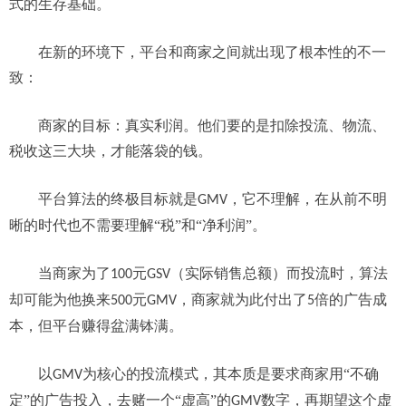
式的生存基础。
在新的环境下，平台和商家之间就出现了根本性的不一
致：
商家的目标：真实利润。他们要的是扣除投流、物流、
税收这三大块，才能落袋的钱。
平台算法的终极目标就是
，它不理解，在从前不明
GMV
晰的时代也不需要理解“税”和“净利润”。
当商家为了
元
（实际销售总额）而投流时，算法
100
GSV
却可能为他换来
元
，商家就为此付出了
倍的广告成
500
GMV
5
本，但平台赚得盆满钵满。
以
为核心的投流模式，其本质是要求商家用“不确
GMV
定”的广告投入，去赌一个“虚高”的
数字，再期望这个虚
GMV