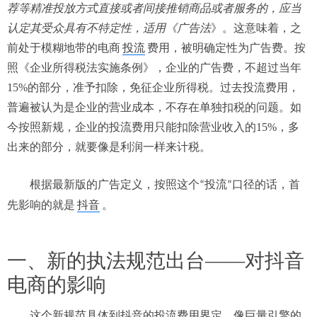
荐等精准投放方式直接或者间接推销商品或者服务的，应当
认定其受众具有不特定性，
适用《广告法
》。
这意味着，之
前处于模糊地带的电商
投流
费用，
被明确定性为广告费
。按
照《企业所得税法实施条例》，企业的广告费，不超过当年
15%的部分，准予扣除，免征企业所得税。
过去投流费用，
普遍被认为是企业的营业成本，不存在单独扣税的问题。如
今按照新规，企业的投流费用只能扣除营业收入的
15%，多
出来的部分，就要像是利润一样来计税。
根据最新版的广告定义，按照这个
投流
口径的话，首
“
”
先影响
的就是
抖音
。
一、
新的执法规范出台
——对抖音
电商的影响
这个新规范
具体到抖音的投流费用界定，像巨量引擎的