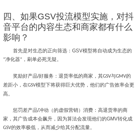
四、
如果
GSV
投流模型实施，对抖
音平台的内容生态
和商家都有什么
影响？
首先是
对生态的正向筛选：
GSV
模型将自动成为生态的
净化器
，刷单必死无疑
。
“
”
奖励好产品
/
好服务：退货率低的商家，其
与
的
GSV
GMV
差距小，在
模型下将获得巨大优势，他们的广告效率会更
GSV
高。
惩罚差产品
/
冲动
（的虚假营销）
消费：高退货率的商
家，其广告成本会飙升，因为算法会发现他们的
GMV
转化成
的效率极低，从而减少给其分配流量。
GSV