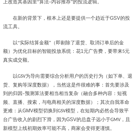
上改造其
基因里
“算法
内容推荐”
的投流逻辑。
–
在新的背景下，根本上还是要
提供一个趋近于
GSV
的投
流工具。
以
“
实际结算金额
”
（即剔除了退货、取消订单后的金
额）为优化目标的智能投放系统
：
花
1
元广告费，要带来
元
5
真实成交额
。
以
为导向需要
综合分析用户的历史行为（如下单、退
GSV
货、复购等深度数据）
，当然这是件很难的事：首先要涉及
到的归因
预测算法要相当相当复杂
（
融合多种内容：
短视
–
频、直播、搜索
，与电商相关的深度数据
）
；其次自我革命
更难：
从
GMV
模型切换到
模型，在短期内必然会导致平
GSV
台广告收入的
剧烈
下滑
，
因为
GSV
的总盘子远小于
，且
GMV
新模型上线初期效率可能不高，商家会变得更谨慎。