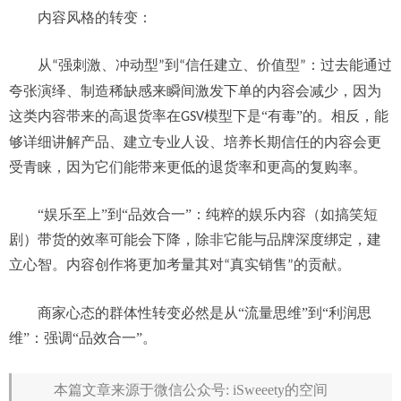
内容风格的转变：
从
强刺激、冲动型
到
信任建立、价值型
：过去能通过
“
”
“
”
夸张演绎、制造稀缺感来瞬间激发下单的内容会减少，因为
这类内容带来的高退货率在
模型下是
“
有毒
”
的。相反，能
GSV
够详细讲解产品、建立专业人设、培养长期信任的内容会更
受青睐，因为它们能带来更低的退货率和更高的复购率。
“
娱乐至上
”
到
“
品效合一
”
：纯粹的娱乐内容（如搞笑短
剧）带货的效率可能会下降，除非它能与品牌深度绑定，建
立心智。内容创作将更加考量其对
真实销售
的贡献。
“
”
商家心态的群体性转变
必然是
从
“
流量思维
”
到
“
利润思
维
”
：
强调
“
品效合一
”
。
本篇文章来源于微信公众号: iSweeety的空间