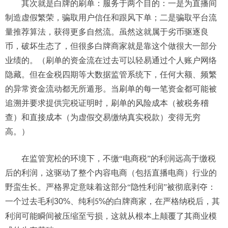
其次就是白牌的刷单：
服务于两个目的：
一是
为直播间
制造虚假繁荣，骗取用户信任和跟风下单；
二是
骗取平台流
量推荐算法，获得更多自然流。
虽然这就属于劣币驱逐良
币，破坏生态了，但很多白牌商家就是靠这个做很大一部分
业绩的。（
刷单的资金流在过去可以轻易通过个人账户网络
隐藏。但在金税四期等大数据监管系统下，任何大额、频繁
的异常资金流动都无所遁形。当刷单的每一笔资金都可能被
追溯并要求提供完税证明时，刷单的风险成本（被税务稽
查）和直接成本（为虚假交易缴纳真实税款）变得无穷
高。
）
在监管宽松的环境下，不缴
“电商
税
”
的利润远高于缴税
后的利润，这驱动了整个
内容电商（包括直播电商）
行业的
野蛮生长。严格
界定
意味着这部分
“
隐性利润
”
被
彻底
剥夺
：
一个过去毛利
30%
、纯利
%
的
白牌
商家，在严格纳税后，其
5
利润可能瞬间被压缩至亏损
，
这就从根本上颠覆了其商业模