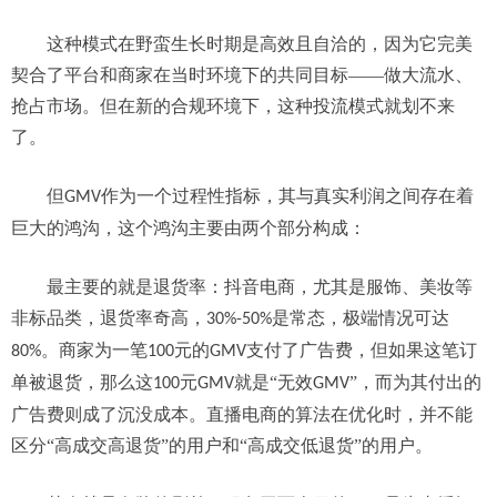
这种模式在野蛮生长时期是高效且自洽的，因为它完美
契合了平台和商家在当时环境下的共同目标
——做大流水、
抢占市场。但在新的合规环境下，这种投流模式就划不来
了。
但
作为一个过程性指标，其与真实利润之间存在着
GMV
巨大的鸿沟，这个鸿沟主要由两个部分构成：
最主要的就是退货率：抖音电商，尤其是服饰、美妆等
非标品类，退货率奇高，
是常态，极端情况可达
30%-50%
。商家为一笔
元的
支付了广告费，但如果这笔订
80%
100
GMV
单被退货，那么这
元
就是“无效
”，而为其付出的
100
GMV
GMV
广告费则成了沉没成本。直播电商的算法在优化时，并不能
区分“高成交高退货”的用户和“高成交低退货”的用户。