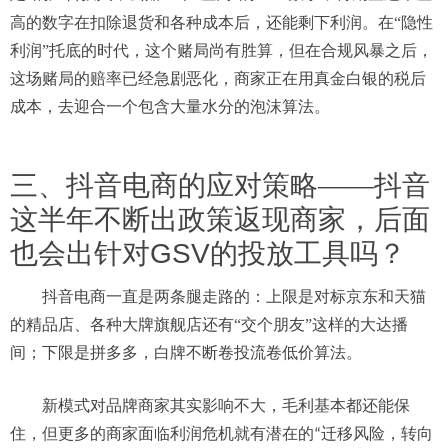
高的数字在扣除退货和各种成本后，还能剩下利润。在“隐性
利润”托底的时代，这个赌局尚有胜算，但在合规风暴之后，
这场赌局的赔率已经急剧恶化，商家正在用真金白银的税后
成本，去迎合一个包含大量水分的泡沫算法。
三、
抖音电商的应对策略
——
抖音
这半年不断出政策返现商家，后面
也会出
针对
GSV
的投放工具
吗？
抖音电商一直是两条腿走路的：上限是对标京东和天猫
的精品店、各种大牌旗舰店还有
“交个朋友”这样的大达播
间；下限是拼多多，白牌不断卷投流卷低价算法。
新模式对品牌商家其实影响不大，毛利基本都还能保
住，但更多的
商家
面临
利润危机
就有
潜在的
迁移
风险
，
转向
“