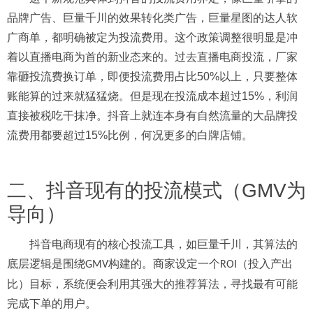
品牌广告、巨量千川的效果转化类广告，巨量星图的达人软
广商单，都明确被定为投流费用。这个政策调整很明显是冲
着以直播电商为首的新业态来的。过去直播电商投流，厂家
靠砸
投流费
换订单，即便投流费用占比
50%
以上，只要整体
账能算的过来
就猛猛烧
。但是现在投流成本超过
15%
，利润
直接被税
吃干抹净
。抖音上
就连本身有自然流量的大品牌
投
流费用
都要
超过
15%
比例
，何况更多的白牌店铺
。
二、
抖音现有的投流模式（
GMV
为
导向）
抖音电商现有的核心投流工具，如巨量千川，其算法的
底层逻辑是围绕
构建的。商家设定一个
（投入产出
GMV
ROI
比）目标，系统便会利用其强大的推荐算法，寻找最有可能
完成下单的用户。