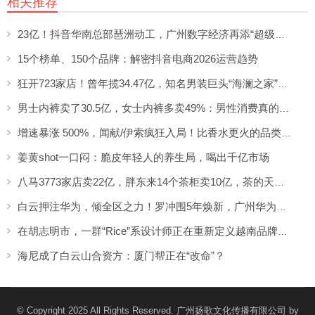
相关推荐
23亿！抖音华南总部琶洲动工，广州数字经济再添“超级引擎”
15个榜单、150个品牌：解密抖音电商2026运营趋势
狂开723家店！曾年揽34.47亿，知名男装巨头“海澜之家”帮大牌卖尾货低调发财
男士内裤卖了30.5亿，女士内裤多卖49%：男性消费真的不如狗吗？
增速暴涨 500%，闻献/伊索疯狂入局！比香水更火的品类突然爆发了？
姜黄shot一口闷：脆皮年轻人的养生局，喝出千亿市场
八马3773家店卖22亿，胖东来14个茶柜卖10亿，茶的天变了
白云押注华为，倾全区之力！罗冲围5年焕新，广州华为二期这回稳了？
在胡志明市，一群“Rice”系设计师正在重新定义越南品牌美学
海尼成了白云山合资方：厦门帮正在“改命”？
© Copyright 2025 All Rights Reserved. 广州扬歌文化传播有限公司 by