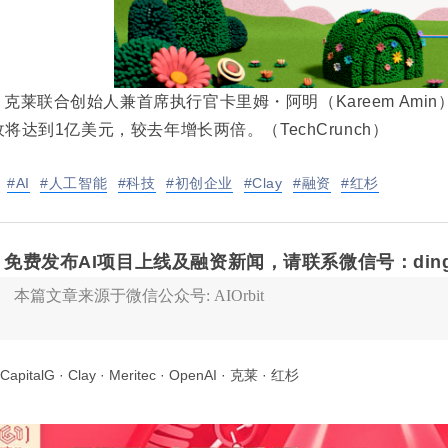
克莱联合创始人兼首席执行官卡里姆・阿明（Ka
reem A
收将达到1亿美元，较去年增长两倍。
（TechCrunch）
#AI
#人工智能
#科技
#初创企业
#Clay
#融资
#红杉
免费发布AI项目上线及融资新闻，请联系微信号：
din
本篇文章来源于微信公众号: AIOrbit
CapitalG
·
Clay
·
Meritec
·
OpenAI
·
克莱
·
红杉