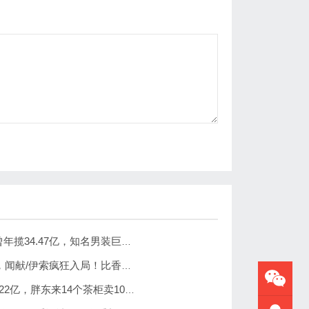
狂开723家店！曾年揽34.47亿，知名男装巨头“海澜之家”帮大牌卖尾货低调发财
增速暴涨 500%，闻献/伊索疯狂入局！比香水更火的品类突然爆发了？
八马3773家店卖22亿，胖东来14个茶柜卖10亿，茶的天变了