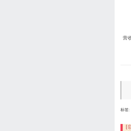
营
标签: