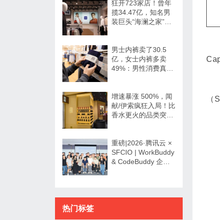
狂开723家店！曾年
揽34.47亿，知名男
装巨头“海澜之家”帮
大牌卖尾货低调发财
男士内裤卖了30.5
亿，女士内裤多卖
Cap
49%：男性消费真的
不如狗吗？
增速暴涨 500%，闻
（S
献/伊索疯狂入局！比
香水更火的品类突然
爆发了？
重磅|2026·腾讯云 ×
SFCIO | WorkBuddy
& CodeBuddy 企业
数字化专场沙龙圆满
举办！
热门标签