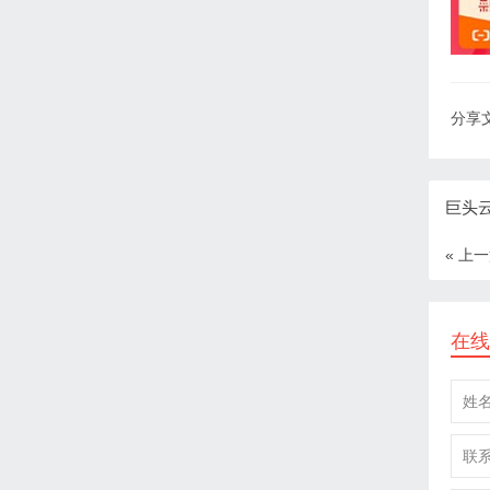
分享文
巨头
« 上
在线