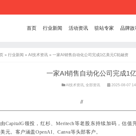
首页
行业新闻
活动资讯
驻站专家
品牌故
页
»
行业新闻
»
AI技术资讯
»
一家AI销售自动化公司完成1亿美元C轮融资
一家AI销售自动化公司完成1
AI技术资讯
,
全部资讯
2025-08-07 14
//
由
CapitalG
领投，
红杉
、
Meritec
h等老股东持续加码，估值升
美元。客户涵盖
OpenAI
、Canva等头部客户。