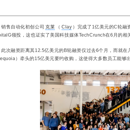
销售自动化初创公司
克莱
（
Clay
）完成了1亿美元的C轮融
it
alG领投，这也证实了美国科技媒体TechCrunch在6月的
此次融资距离其12.5亿美元的B轮融资仅过去6个月，而就
equoia）
牵头的15亿美元要约收购，这使得大多数员工能够