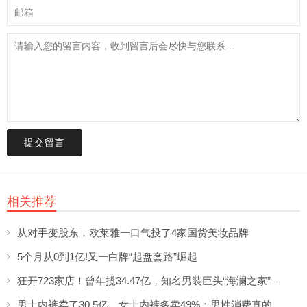
提交留言
相关推荐
从对手变股东，欧莱雅一口气投了4家国货美妆品牌
5个月从0到1亿!又一白牌“起盘套路”崛起
狂开723家店！曾年揽34.47亿，知名男装巨头“海澜之家”帮大牌卖尾货低调发财
男士内裤卖了30.5亿，女士内裤多卖49%：男性消费真的不如狗吗？