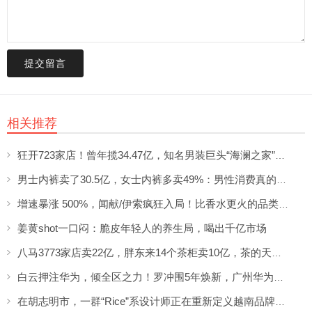
提交留言
相关推荐
狂开723家店！曾年揽34.47亿，知名男装巨头“海澜之家”帮大牌卖尾货低调发财
男士内裤卖了30.5亿，女士内裤多卖49%：男性消费真的不如狗吗？
增速暴涨 500%，闻献/伊索疯狂入局！比香水更火的品类突然爆发了？
姜黄shot一口闷：脆皮年轻人的养生局，喝出千亿市场
八马3773家店卖22亿，胖东来14个茶柜卖10亿，茶的天变了
白云押注华为，倾全区之力！罗冲围5年焕新，广州华为二期这回稳了？
在胡志明市，一群“Rice”系设计师正在重新定义越南品牌美学