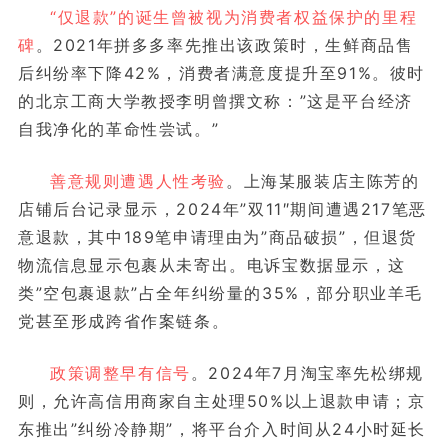
“仅退款”的诞生曾被视为消费者权益保护的里程
碑
。2021年拼多多率先推出该政策时，生鲜商品售
后纠纷率下降42%，消费者满意度提升至91%。彼时
的北京工商大学教授李明曾撰文称：”这是平台经济
自我净化的革命性尝试。”
善意规则遭遇人性考验
。上海某服装店主陈芳的
店铺后台记录显示，2024年”双11″期间遭遇217笔恶
意退款，其中189笔申请理由为”商品破损”，但退货
物流信息显示包裹从未寄出。电诉宝数据显示，这
类”空包裹退款”占全年纠纷量的35%，部分职业羊毛
党甚至形成跨省作案链条。
政策调整早有信号
。2024年7月淘宝率先松绑规
则，允许高信用商家自主处理50%以上退款申请；京
东推出”纠纷冷静期”，将平台介入时间从24小时延长