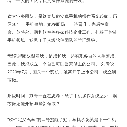
着上千人的团队
，负责操作系统的开发
。
这支业务团队
，
是
刘青
从做
安卓
手机的操作系统起家
，
历
经
2
0
年
一手组建的。
她在职场上一路晋升，先后在富士
康、英特尔、润和软件等多家科技企业工作
。
扎根于智能
手机领域，积累了千人级软件团队的管理经验。
“
我觉得团队跟着我，是
想和我
一起实现各自的人生梦想。
因此，
我想成立一个
自己
可以当家做主的公司。”刘青说
，
2020
年
7
月，
因为一个契机，
她离开了上市公司，成立润
芯微。
那段时间
，刘青
一直在思考：除了手机操作系统之外，润
芯微还能开拓哪些新领域？
“软件定义汽车”的口号提醒了她，车机系统就是下一个机