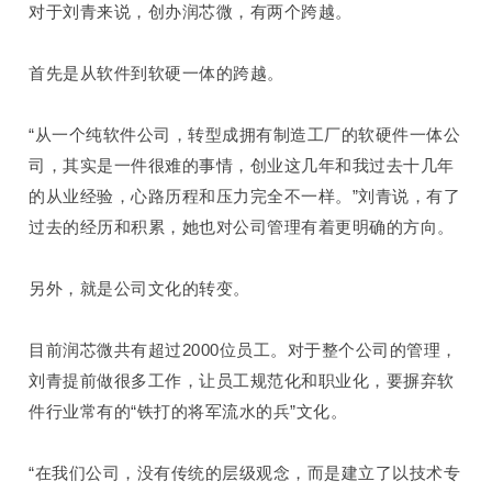
对于刘青来说，创办润芯微，有两个跨越。
首先是
从软件到软硬一体的跨越。
“
从一个纯软件公司
，
转型成
拥有
制造工厂
的
软硬件一体公
司
，
其实是一件很难的事情，
创业
这
几
年和我过去
十几
年
的从业经验
，心路历程和
压力完全不一样
。
”刘青说，有了
过去的经历和积累，她也对公司管理有着更明确的方向。
另外，就是
公司文化的转变。
目前润芯微共有超过2000位员工。对于
整个公司
的
管理
，
刘青
提前做
很多工作，让员工
规范化和职业化
，要摒弃软
件行业常有的“铁打的将军流水的兵”文化。
“在我们公司，没有传统的层级观念，而是建立了以技术专