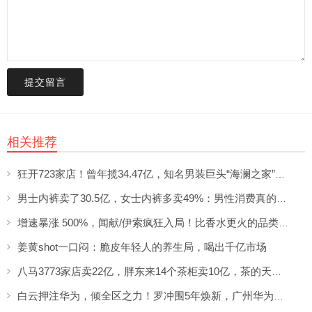
提交留言
相关推荐
狂开723家店！曾年揽34.47亿，知名男装巨头“海澜之家”帮大牌卖尾货低调发财
男士内裤卖了30.5亿，女士内裤多卖49%：男性消费真的不如狗吗？
增速暴涨 500%，闻献/伊索疯狂入局！比香水更火的品类突然爆发了？
姜黄shot一口闷：脆皮年轻人的养生局，喝出千亿市场
八马3773家店卖22亿，胖东来14个茶柜卖10亿，茶的天变了
白云押注华为，倾全区之力！罗冲围5年焕新，广州华为二期这回稳了？