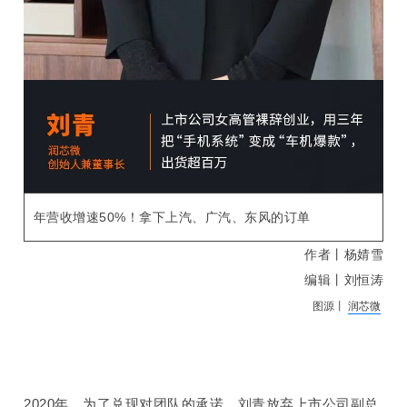
年营收增速
50%
！拿下上汽、广汽、东风的订单
作者丨杨婧雪
编辑丨刘恒涛
图源丨
润芯微
2020
年，为了兑现对团队的承诺，
刘青
放弃上市公司副总