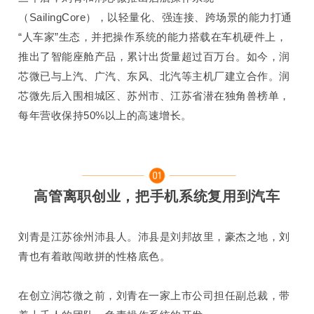
（
SailingCore
），以轻量化、强连接、跨场景的能力打通
“人车家”生态，并把操作系统的能力搭载在车机硬件上，
推出了智能座舱产品，累计出货量超过百万台。如今，润
芯微已与上汽、广汽、东风、北汽等主机厂建立合作。润
芯微先后入围相城区、苏州市、江苏省潜在独角兽榜单，
每年营收保持
50%
以上的高速增长。
高管离职创业
，
把
手机
系统复用到
汽车
刘青是江苏徐州沛县人。沛县是
刘邦
故里，豪杰之地，刘
青
也有着
敢闯敢拼的性格底色。
在创立润芯微之前，刘青在一家上市公司担任副总裁，带