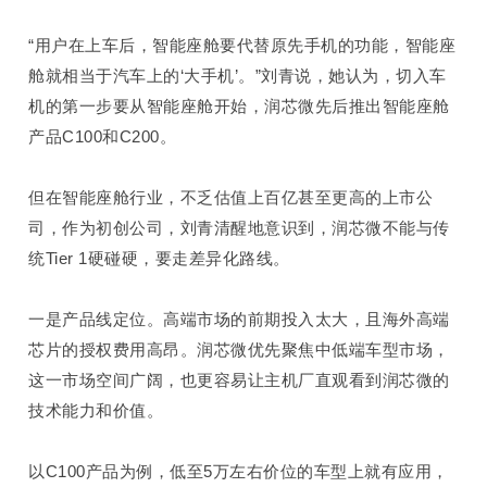
“用户在上车后，智能座舱要代替原先手机的功能
，智能座
舱就相当于汽车上的‘大手机’。
”刘青说，她认为
，
切入车
机的第一步要从智能座舱开始
，
润芯微先后推出智能座舱
产品
C100
和
C200
。
但在智能座舱
行业
，不乏估值上百亿甚至更高的上市公
司，
作为初创公司，
刘青清醒地意识到
，润芯微
不能与传
统
Tier 1
硬碰硬，要走差异化路线。
一是产品线定位。
高端市场的前期投入太大，且海外高端
芯片的授权费用高昂。润芯微优先聚焦中低端车型市场，
这一市场空间广阔，也更容易让主机厂直观看到润芯微的
技术能力和价值。
以
C100
产品为例，低至
5
万左右价位的车型上就有应用，