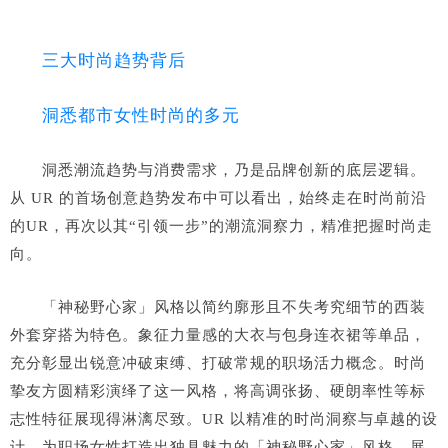
三大时尚趋势背后
洞悉都市女性时尚的多元
洞悉潮流趋势与消费需求，乃是品牌创新的底层逻辑。
从
UR 的首场创意趋势发布中可以看出，始终走在时尚前沿
的UR，再次以其“引领一步”的潮流洞察力，精准把握时尚走
向。
「神秘野心家」风格以简约廓形且不失考究细节的西装
外套穿搭为特色。象征力量感的大衣与包身连衣裙等单品，
充分彰显出锐意冲破束缚、打破常规的职场活力概念。时尚
挚友方圆精彩演绎了这一风格，将高调张扬、硬朗率性等标
志性特征展现得淋漓尽致。UR 以精准的时尚洞察与卓越的设
计，为职场女性打造出独具魅力的「神秘野心家」风格，展