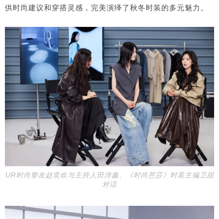
供时尚建议和穿搭灵感，完美演绎了秋冬时装的多元魅力。
U
R
时尚挚友赵奕欢与主持人田沛鑫、《时尚芭莎》时装主编卫甜
对话