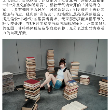
无论是出于自我欣赏，亦或是为了社交互动，穿搭无疑都是
一种“外显化的沟通语言”。相较于气场全开的「神秘野心
家」，具有知性学院风的「时髦高智风」则更倾向于表达其
叛逆与俏皮。经典的“高智蓝”、细格纹以及亮色调的组合，
满足偏爱“书卷气”的消费者需求。无束廓形搭配局部细节的
R时尚挚友痞幼的精彩演绎下，营造出鲜活
轻反差处理，在U
的氛围，使得整体服装造型愈发有趣，充分表达出对青春活
力的自我探索。