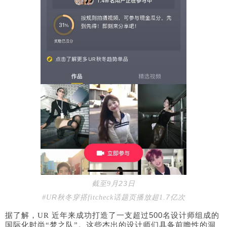
2
3
截至9月
日
R
.7
亿次
#U
秋冬穿搭fitcheck话题页播放超1
500
据了解，UR 近年来成功打造了一支超过
名设计师组成的
国际化时尚“梦之队”。这些杰出的设计师们具备前瞻性的洞