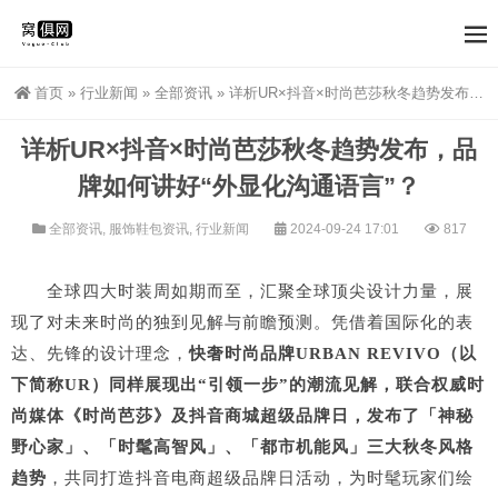
首页
»
行业新闻
»
全部资讯
»
详析UR×抖音×时尚芭莎秋冬趋势发布，品牌如何讲好“外显化沟通语言”？
详析UR×抖音×时尚芭莎秋冬趋势发布，品
牌如何讲好“外显化沟通语言”？
全部资讯
,
服饰鞋包资讯
,
行业新闻
2024-09-24 17:01
817
全球四大时装周如期而至，汇聚全球顶尖设计力量，展
现了对未来时尚的独到见解与前瞻预测。凭借着国际化的表
达、先锋的设计理念，
快奢时尚品牌URBAN REVIVO（以
下简称UR）同样展现出“引领一步”的潮流见解，联合权威时
尚媒体《时尚芭莎》及抖音商城超级品牌日，发布了「神秘
野心家」、「时髦高智风」、「都市机能风」三大秋冬风格
趋势
，共同打造抖音电商超级品牌日活动，为时髦玩家们绘