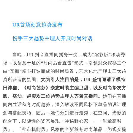
UR首场创意趋势发布
携手三大趋势主理人开展时尚对话
当晚，UR 抖音直播间摇身一变，成为“缩影版”移动秀
场，以创意十足的“时尚后台直击”形式，引领观众探秘三个
由“车厢”精心打造而成的时尚场景，艺术化地呈现出三大趋
势所营造的氛围。
尤为引人注目的是，UR 盛情邀请了模特
田沛鑫、《时尚芭莎》杂志时装主编卫甜，以及时尚挚友方
圆、痞幼、赵奕欢三位趋势主理人齐聚直播间。
她们在直播
间内共话秋冬时尚趋势，深入解读不同风格下单品的设计理
念与搭配技巧。随后，她们分别进行走秀，在空间、光影的
配合下，以随性的姿态展现「神秘野心家」、「时髦高智
风」、「都市机能风」风格的全新秋冬时尚单品，为观众提