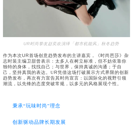
U
R
时尚挚友赵奕欢演绎
「都市机能风」秋冬趋势
作为本次UR
首场创意趋势发布的主讲嘉宾，《时尚芭莎》杂
志时装主编卫甜曾表示：太多人在树立标准，但不妨依靠你
独特的身体，找找自己；与世界，保持真诚的沟通；于自
R凭借这场打破展示方式界限的创新
己，坚持真我的表达。U
趋势发布，再次有力宣告其时尚宣言：以国际化的视野引领
潮流，以先锋的态度突破常规，以多元的风格展现个性。
秉承“玩味时尚”理念
创新驱动品牌长期发展