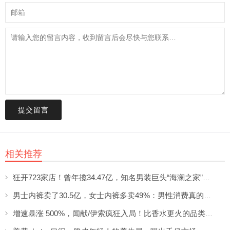
提交留言
相关推荐
狂开723家店！曾年揽34.47亿，知名男装巨头“海澜之家”帮大牌卖尾货低调发财
男士内裤卖了30.5亿，女士内裤多卖49%：男性消费真的不如狗吗？
增速暴涨 500%，闻献/伊索疯狂入局！比香水更火的品类突然爆发了？