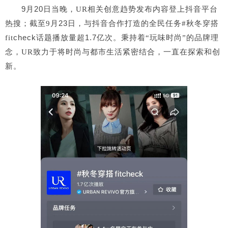
9月20
日当晚，UR相关创意趋势发布内容登上抖音平台
23
热搜；截至9月
日，与抖音合作打造的全民任务#秋冬穿搭
check话题播放量超1.7
fit
亿次。
秉持着“玩味时尚”的品牌理
念，UR致力于将时尚与都市生活紧密结合，一直在探索和创
新。