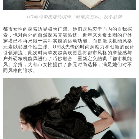
U
R
时尚挚友痞幼演绎
「时髦高智风」秋冬趋势
都市女性的探索边界极为广阔。她们既热衷于向内的自我探
索，也对向外的自然探索充满热忱。近年来火爆出圈的户外
穿搭已不再局限于某种实感的运动功能，而是汲取机能风格
元素以彰显个性主张。UR以先锋的时尚洞察力和创新的设计
引领潮流，此次时尚挚友赵奕欢更是将都市风格的摩登感与
户外硬核机能风进行了巧妙融合，重新定义酷飒「都市机能
风」穿搭，为都市女性提供了多元时尚选择，满足她们对不
同风格的追求。