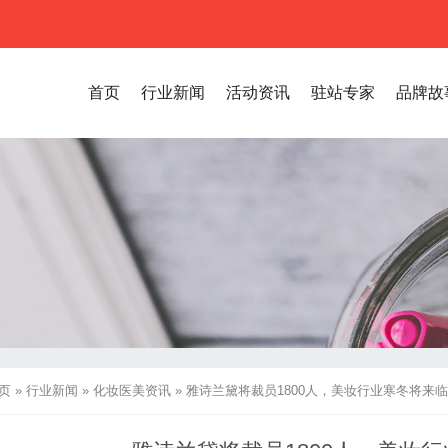
首页
行业新闻
活动资讯
驻站专家
品牌故
页
»
行业新闻
»
化妆医美资讯
»
雅诗兰黛将裁员1800人，美妆行业寒冬将来