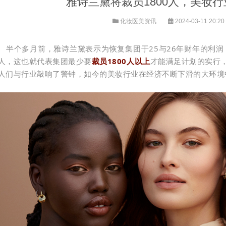
雅诗兰黛将裁员1800人，美妆
化妆医美资讯
2024-03-11 20:20
半个多月前，雅诗兰黛表示为恢复集团于25与26年财年的利润，
人，这也就代表集团最少要
裁员1800人以上
才能满足计划的实行
人们与行业敲响了警钟，如今的美妆行业在经济不断下滑的大环境