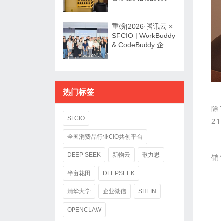
爆发了？
重磅|2026·腾讯云 ×
SFCIO | WorkBuddy
& CodeBuddy 企业
数字化专场沙龙圆满
举办！
热门标签
除
SFCIO
2
全国消费品行业CIO共创平台
DEEP SEEK
新物云
歌力思
销
半亩花田
DEEPSEEK
清华大学
企业微信
SHEIN
OPENCLAW