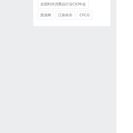
全国时尚消费品行业CIO年会
窝俱网
江南布衣
CFCG