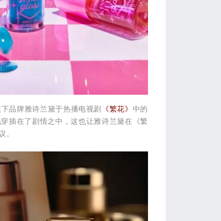
旗下品牌雅诗兰黛于热播电视剧
《繁花》
中的
地穿插在了剧情之中，这也让雅诗兰黛在《繁
议。