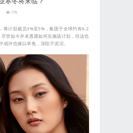
行业寒冬将来临？
776
将计划裁员3%至5%，集团于全球约有6.2
，尽管如今并未透露如何实施该计划，但这也
中或许也难以幸免，深陷于泥沼。