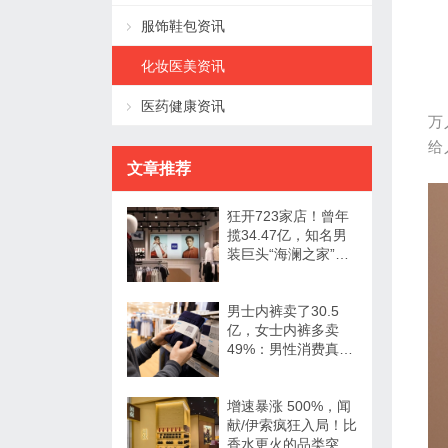
服饰鞋包资讯
化妆医美资讯
医药健康资讯
万
给
文章推荐
狂开723家店！曾年
揽34.47亿，知名男
装巨头“海澜之家”帮
大牌卖尾货低调发财
男士内裤卖了30.5
亿，女士内裤多卖
49%：男性消费真的
不如狗吗？
增速暴涨 500%，闻
献/伊索疯狂入局！比
香水更火的品类突然