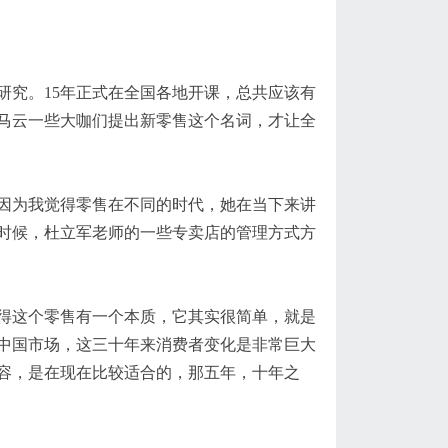
研究
。15年正式在全国各地开课，总共应该有
马云
一些
大咖们提出
新零售
这个名词
，
才让全
因为我
觉得零售在不同的时代，她在当下来讲
时候
，杜立军
老师的一些专卖店的管理方式方
得这个
零售有一个
本质
，它
其实很简单，就是
中国市场，这三十年来消费者变化是非常巨大
容
，
是在现在比较适合
的，
那五年，十年之