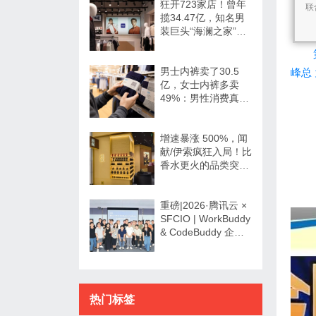
狂开723家店！曾年
联
揽34.47亿，知名男
装巨头“海澜之家”帮
大牌卖尾货低调发财
男士内裤卖了30.5
峰总
亿，女士内裤多卖
49%：男性消费真的
不如狗吗？
增速暴涨 500%，闻
献/伊索疯狂入局！比
香水更火的品类突然
爆发了？
重磅|2026·腾讯云 ×
SFCIO | WorkBuddy
& CodeBuddy 企业
数字化专场沙龙圆满
举办！
热门标签