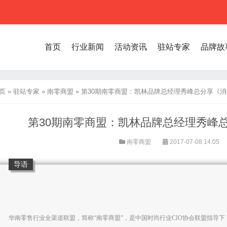
首页
行业新闻
活动资讯
驻站专家
品牌故
页
»
驻站专家
»
南零商盟
»
第30期南零商盟：凯林品牌总经理秀峰总分享《
第30期南零商盟：凯林品牌总经理秀峰
南零商盟
2017-07-08 14:05
导语
华南零售行业全渠道联盟，简称“南零商盟”，是中国时尚行业CIO协会联盟指导下