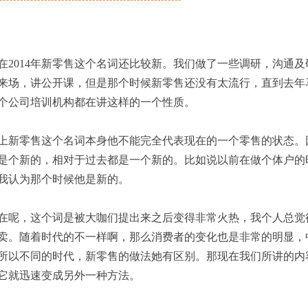
在
2014年新零售
这个名词还比较新。我们做了一些调研，沟通
及
来场
，讲公开课
，但是那个时候
新零售
还没有太流行，直到去年
个公司培训机构都在讲这样的一个性质。
上
新零售
这个名词本身他不能完全代表现在的一个
零售
的状态。
是个新的
，
相对于过去
都是一个
新的。比如说以前在做个体户的
我认为那个时候他
是新的
。
在呢，这个词是被
大
咖们提出来之后变得非常火热，我个人总觉
卖
。
随着时代的不一样啊，那么消费者的变化也是非常的明显，
所以不同的时代，
新
零售的做法她有区别。那现在我们所讲的内
它就
迅速
变成另外一种方法。