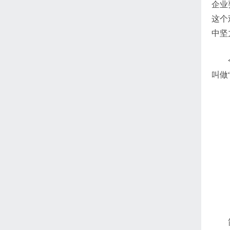
企业
这个
中坚
叫做