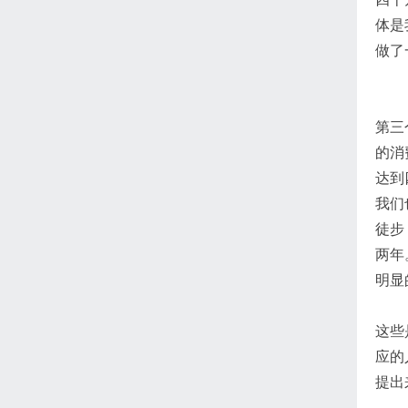
体是
做了
第三
的消
达到
我们
徒步
两年
明显
这些
应的
提出