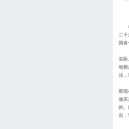
二十
国各
实际
他都
法，
那现
做买
的。
后，