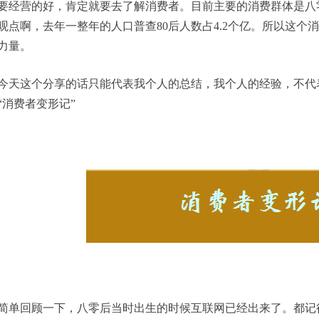
要经营的好，
肯定就要去了解消费者。
目前
主要的消费群体
是
八
观点啊，去年一整年的人口普查
80后人数占
4.2个亿。所以这
力量。
今天
这个分享的话只能代表
我
个人的总结，我个人的经验，
不
代
“消费者变形记”
简单回顾一下，八零后当时出生的时候互联网
已经
出来了。都记